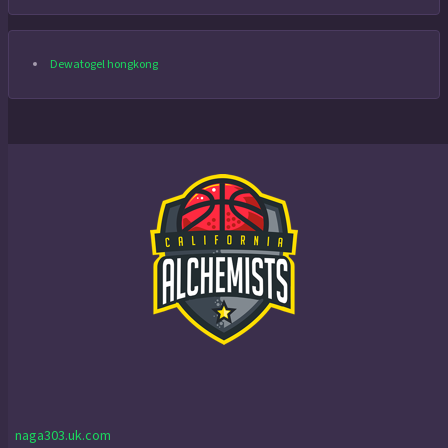
Dewatogel hongkong
naga303.uk.com