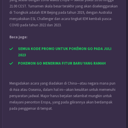
yang sesuai dengan zona waktu Eropa — sekitar pukul 16.00 hingga
21.00 CEST. Turnamen skala besar terakhir yang akan diselenggarakan
di Tiongkok adalah IEM Beijing pada tahun 2019, dengan Australia
menyaksikan ESL Challenger dan acara tingkat IEM kembali pasca-
COVID pada tahun 2022 dan 2023.
Baca juga:
SEMUA KODE PROMO UNTUK POKÉMON GO PADA JULI
2023
POKEMON GO MENERIMA FITUR BARU YANG RAMAH
Mengadakan acara yang diadakan di China—atau negara mana pun
di Asia atau Oseania, dalam hal ini—akan kesulitan untuk memenuhi
persyaratan jadwal. Major harus berjalan selambat mungkin untuk
melayani penonton Eropa, yang pada gilirannya akan berdampak
pada penggemar di tempat.