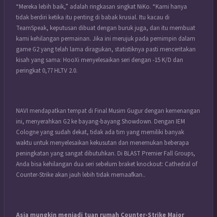
“Mereka lebih baik,” adalah ringkasan singkat NiKo. “Kami hanya
tidak berdiri ketika itu penting di babak krusial. Itu kacau di
TeamSpeak, keputusan dibuat dengan buruk juga, dan itu membuat
kami kehilangan permainan. Jika ini merujuk pada pemimpin dalam
game G2 yang telah lama diragukan, statistiknya pasti menceritakan
kisah yang sama: HooXi menyelesaikan seri dengan -15 K/D dan
peringkat 0,77 HLTV 2.0.
NAVI mendapatkan tempat di Final Musim Gugur dengan kemenangan
ini, menyerahkan G2 ke bayang-bayang Showdown. Dengan IEM
Cologne yang sudah dekat, tidak ada tim yang memiliki banyak
waktu untuk menyelesaikan kekusutan dan menemukan beberapa
peningkatan yang sangat dibutuhkan. Di BLAST Premier Fall Groups,
Anda bisa kehilangan dua seri sebelum braket knockout: Cathedral of
Counter-Strike akan jauh lebih tidak memaafkan..
Asia mungkin menjadi tuan rumah Counter-Strike Major