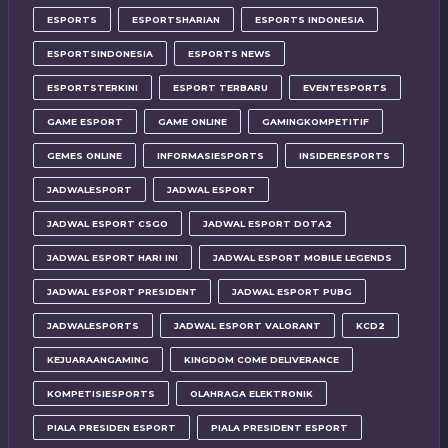
ESPORTS
ESPORTSHARIAN
ESPORTS INDONESIA
ESPORTSINDONESIA
ESPORTS NEWS
ESPORTSTERKINI
ESPORT TERBARU
EVENTESPORTS
GAME ESPORT
GAME ONLINE
GAMINGKOMPETITIF
GEMES ONLINE
INFORMASIESPORTS
INSIDERESPORTS
JADWALESPORT
JADWAL ESPORT
JADWAL ESPORT CSGO
JADWAL ESPORT DOTA2
JADWAL ESPORT HARI INI
JADWAL ESPORT MOBILE LEGENDS
JADWAL ESPORT PRESIDENT
JADWAL ESPORT PUBG
JADWALESPORTS
JADWAL ESPORT VALORANT
KCD2
KEJUARAANGAMING
KINGDOM COME DELIVERANCE
KOMPETISIESPORTS
OLAHRAGA ELEKTRONIK
PIALA PRESIDEN ESPORT
PIALA PRESIDENT ESPORT