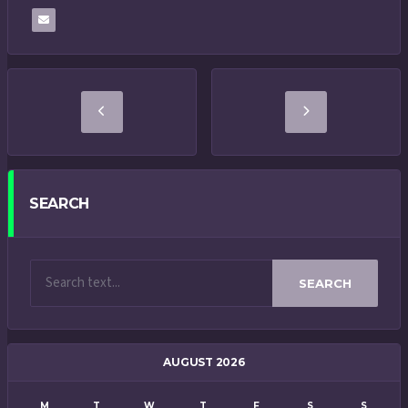
SEARCH
SEARCH
AUGUST 2026
M
T
W
T
F
S
S