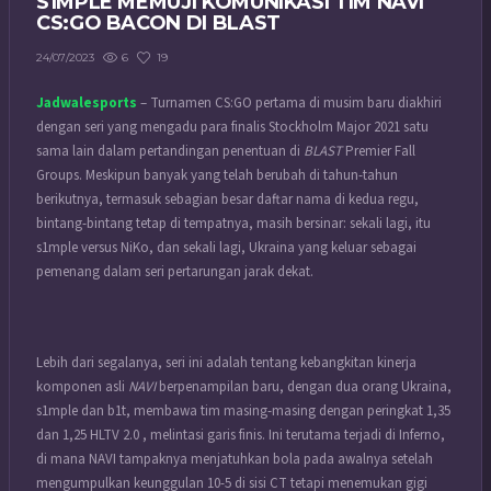
S1MPLE MEMUJI KOMUNIKASI TIM NAVI
CS:GO BACON DI BLAST
6
19
24/07/2023
Jadwalesports
– Turnamen
CS:GO
pertama di musim baru diakhiri
dengan seri yang mengadu para finalis Stockholm Major 2021 satu
sama lain dalam pertandingan penentuan di
BLAST
Premier Fall
Groups. Meskipun banyak yang telah berubah di tahun-tahun
berikutnya, termasuk sebagian besar daftar nama di kedua regu,
bintang-bintang tetap di tempatnya, masih bersinar: sekali lagi, itu
s1mple versus NiKo, dan sekali lagi, Ukraina yang keluar sebagai
pemenang dalam seri pertarungan jarak dekat.
Lebih dari segalanya, seri ini adalah tentang kebangkitan kinerja
komponen asli
NAVI
berpenampilan baru, dengan dua orang Ukraina,
s1mple dan b1t, membawa tim masing-masing dengan peringkat 1,35
dan 1,25 HLTV 2.0 , melintasi garis finis. Ini terutama terjadi di Inferno,
di mana NAVI tampaknya menjatuhkan bola pada awalnya setelah
mengumpulkan keunggulan 10-5 di sisi CT tetapi menemukan gigi