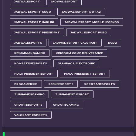
JADWALESPORT
JADWAL ESPORT
JADWAL ESPORT CSGO
JADWAL ESPORT DOTA2
JADWAL ESPORT HARI INI
JADWAL ESPORT MOBILE LEGENDS
JADWAL ESPORT PRESIDENT
JADWAL ESPORT PUBG
JADWALESPORTS
JADWAL ESPORT VALORANT
KCD2
KEJUARAANGAMING
KINGDOM COME DELIVERANCE
KOMPETISIESPORTS
OLAHRAGA ELEKTRONIK
PIALA PRESIDEN ESPORT
PIALA PRESIDENT ESPORT
PROGAMERSID
SCENEESPORTS
SOROTANESPORTS
TURNAMENGAMING
TURNAMENT ESPORT
UPDATEESPORTS
UPDATEGAMING
VALORANT ESPORTS