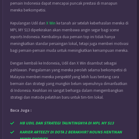
pemain Indonesia dapat mencapai puncak prestasi di manapun
mereka berkompetisi.
Kepulangan Udil dan
X Win
ke tanah air setelah keberhasilan mereka di
MPL MY S13 diperkirakan akan membawa angin segar bagi scene
esports Indonesia. Kembalinya dua pemain top ini tidak hanya
meningkatkan standar persaingan lokal, tetapi juga memberi motivasi
bagi pemain-pemain muda untuk meningkatkan kemampuan mereka.
Dengan kembali ke Indonesia, Udil dan X Win disambut sebagai
pahlawan. Pengalaman yang mereka peroleh selama berkompetisi di
Malaysia memberi mereka perspektif yang lebih luas tentang cara
bermain dan strategi yang mungkin belum sepenuhnya dimanfaatkan
di Indonesia. Keahlian ini sangat berharga dalam mengembangkan
strategi dan metode pelatihan baru untuk tim-tim lokal.
Baca Juga :
HB UDIL DAN STRATEGI TAUNTINGNYA DI MPL MY S13
KARIER ARTEEZY DI DOTA 2 BERAKHIR? NOUNS HENTIKAN
MIMPI SHOPIFY