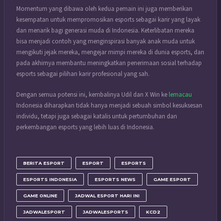
Momentum yang dibawa oleh kedua pemain ini juga memberikan
kesempatan untuk mempromosikan esports sebagai karir yang layak
dan menarik bagi generasi muda di Indonesia. Keterlibatan mereka
bisa menjadi contoh yang menginspirasi banyak anak muda untuk
mengikuti jejak mereka, mengejar mimpi mereka di dunia esports, dan
pada akhirnya membantu meningkatkan penerimaan sosial terhadap
esports sebagai pilihan karir profesional yang sah.
Dengan semua potensi ini, kembalinya Udil dan X Win ke
lemacau
Indonesia diharapkan tidak hanya menjadi sebuah simbol kesuksesan
individu, tetapi juga sebagai katalis untuk pertumbuhan dan
perkembangan esports yang lebih luas di Indonesia.
BERITA ESPORT
ESPORT
ESPORTS
ESPORTS INDONESIA
ESPORTS NEWS
GAME ESPORT
GAME ONLINE
JADWAL ESPORT HARI INI
JADWALESPORT
JADWALESPORTS
KCD2