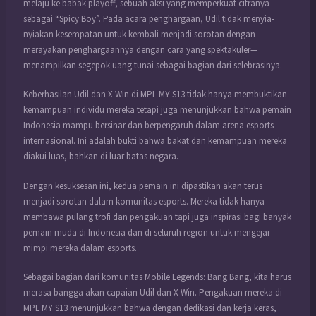
melaju ke babak playoff, sebuah aksi yang memperkuat citranya
sebagai “Spicy Boy”. Pada acara penghargaan, Udil tidak menyia-
nyiakan kesempatan untuk kembali menjadi sorotan dengan
merayakan penghargaannya dengan cara yang spektakuler—
menampilkan segepok uang tunai sebagai bagian dari selebrasinya.
Keberhasilan Udil dan X Win di MPL MY S13 tidak hanya membuktikan
kemampuan individu mereka tetapi juga menunjukkan bahwa pemain
Indonesia mampu bersinar dan berpengaruh dalam arena esports
internasional. Ini adalah bukti bahwa bakat dan kemampuan mereka
diakui luas, bahkan di luar batas negara.
Dengan kesuksesan ini, kedua pemain ini dipastikan akan terus
menjadi sorotan dalam komunitas esports. Mereka tidak hanya
membawa pulang trofi dan pengakuan tapi juga inspirasi bagi banyak
pemain muda di Indonesia dan di seluruh region untuk mengejar
mimpi mereka dalam esports.
Sebagai bagian dari komunitas Mobile Legends: Bang Bang, kita harus
merasa bangga akan capaian Udil dan X Win. Pengakuan mereka di
MPL MY S13 menunjukkan bahwa dengan dedikasi dan kerja keras,