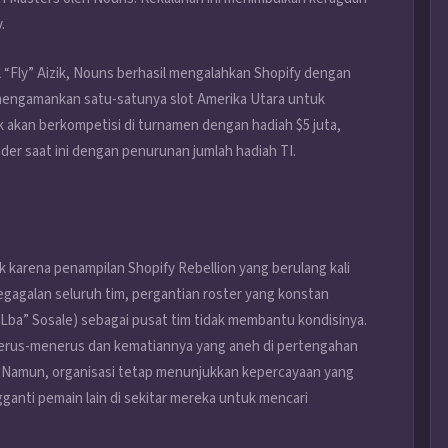
.
l “Fly” Aizik, Nouns berhasil mengalahkan Shopify dengan
n mengamankan satu-satunya slot Amerika Utara untuk
ak akan berkompetisi di turnamen dengan hadiah $5 juta,
er saat ini dengan penurunan jumlah hadiah TI.
ik karena penampilan Shopify Rebellion yang berulang kali
egagalan seluruh tim, pergantian roster yang konstan
Lba” Sosale) sebagai pusat tim tidak membantu kondisinya.
terus-menerus dan kematiannya yang aneh di pertengahan
. Namun, organisasi tetap menunjukkan kepercayaan yang
ganti pemain lain di sekitar mereka untuk mencari