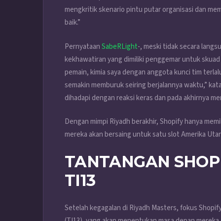
mengkritik skenario pintu putar organisasi dan mem
baik.”
Pernyataan
SabeRLight
-, meski tidak secara lan
kekhawatiran yang dimiliki penggemar untuk skuad 
pemain, kimia saya dengan anggota kunci tim terla
semakin memburuk seiring berjalannya waktu,” kata
dihadapi dengan reaksi keras dan pada akhirnya me
Dengan mimpi Riyadh berakhir, Shopify hanya memiliki
mereka akan bersaing untuk satu slot Amerika Uta
TANTANGAN SHOPIF
TI13
Setelah kegagalan di Riyadh Masters, fokus Shopify 
(TI13), yang akan menentukan masa depan mereka di 