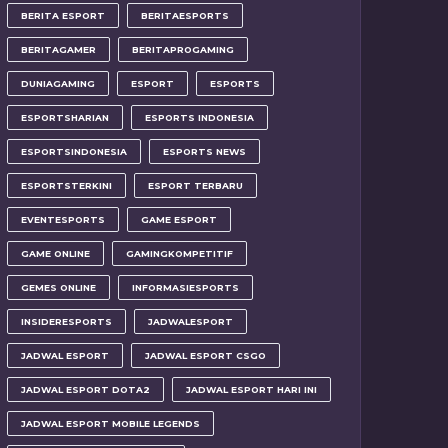
BERITA ESPORT
BERITAESPORTS
BERITAGAMER
BERITAPROGAMING
DUNIAGAMING
ESPORT
ESPORTS
ESPORTSHARIAN
ESPORTS INDONESIA
ESPORTSINDONESIA
ESPORTS NEWS
ESPORTSTERKINI
ESPORT TERBARU
EVENTESPORTS
GAME ESPORT
GAME ONLINE
GAMINGKOMPETITIF
GEMES ONLINE
INFORMASIESPORTS
INSIDERESPORTS
JADWALESPORT
JADWAL ESPORT
JADWAL ESPORT CSGO
JADWAL ESPORT DOTA2
JADWAL ESPORT HARI INI
JADWAL ESPORT MOBILE LEGENDS