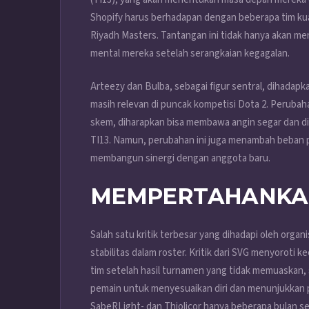
Shopify harus berhadapan dengan beberapa tim ku
Riyadh Masters. Tantangan ini tidak hanya akan m
mental mereka setelah serangkaian kegagalan.
Arteezy dan Bulba, sebagai figur sentral, dihada
masih relevan di puncak kompetisi Dota 2. Perub
skem, diharapkan bisa membawa angin segar dan din
TI13. Namun, perubahan ini juga menambah beban 
membangun sinergi dengan anggota baru.
MEMPERTAHANKAN 
Salah satu kritik terbesar yang dihadapi oleh org
stabilitas dalam roster. Kritik dari SVG menyorot
tim setelah hasil turnamen yang tidak memuaskan,
pemain untuk menyesuaikan diri dan menunjukkan
SabeRLight- dan Thiolicor hanya beberapa bulan se