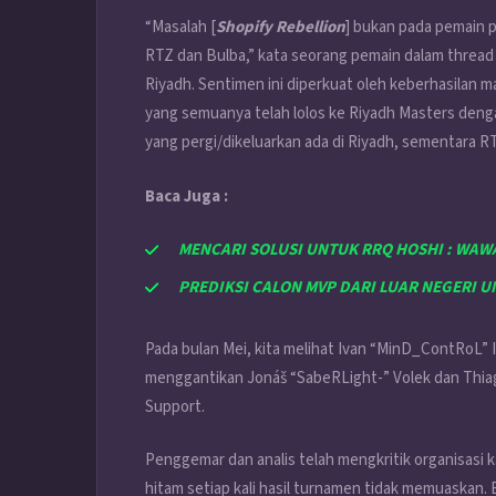
“Masalah [
Shopify Rebellion
] bukan pada pemain pe
RTZ dan Bulba,” kata seorang pemain dalam threa
Riyadh. Sentimen ini diperkuat oleh keberhasilan ma
yang semuanya telah lolos ke Riyadh Masters deng
yang pergi/dikeluarkan ada di Riyadh, sementara RT
Baca Juga :
MENCARI SOLUSI UNTUK RRQ HOSHI : WAW
PREDIKSI CALON MVP DARI LUAR NEGERI 
Pada bulan Mei, kita melihat Ivan “MinD_ContRoL”
menggantikan Jonáš “SabeRLight-” Volek dan Thiago 
Support.
Penggemar dan analis telah mengkritik organisasi
hitam setiap kali hasil turnamen tidak memuaskan. B