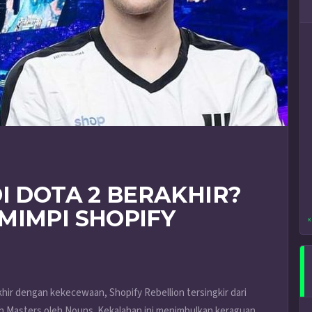
I DOTA 2 BERAKHIR?
MIMPI SHOPIFY
«
hir dengan kekecewaan, Shopify Rebellion tersingkir dari
adh Masters oleh Nouns. Kekalahan ini menimbulkan keraguan