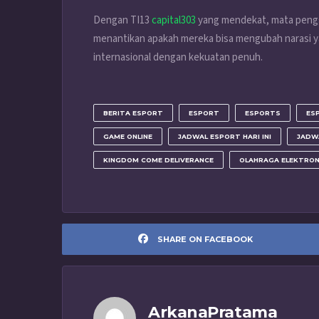
Dengan TI13
capital303
yang mendekat, mata pengg
menantikan apakah mereka bisa mengubah narasi 
internasional dengan kekuatan penuh.
BERITA ESPORT
ESPORT
ESPORTS
ES
GAME ONLINE
JADWAL ESPORT HARI INI
JADW
KINGDOM COME DELIVERANCE
OLAHRAGA ELEKTRON
SHARE ON FACEBOOK
ArkanaPratama