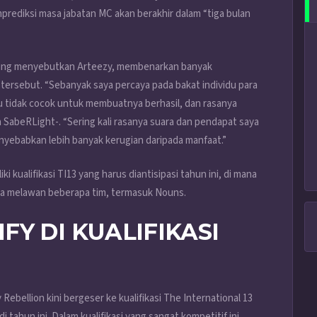
prediksi masa jabatan MC akan berakhir dalam “tiga bulan
gsung menyebutkan Arteezy, membenarkan banyak
tersebut. “Sebanyak saya percaya pada bakat individu para
lu tidak cocok untuk membuatnya berhasil, dan rasanya
 SabeRLight-. “Sering kali rasanya suara dan pendapat saya
nyebabkan lebih banyak kerugian daripada manfaat.”
 kualifikasi TI13 yang harus diantisipasi tahun ini, di mana
ra melawan beberapa tim, termasuk Nouns.
Y DI KUALIFIKASI
Rebellion kini bergeser ke kualifikasi The International 13
tahun ini. Dalam kualifikasi yang sangat kompetitif ini,