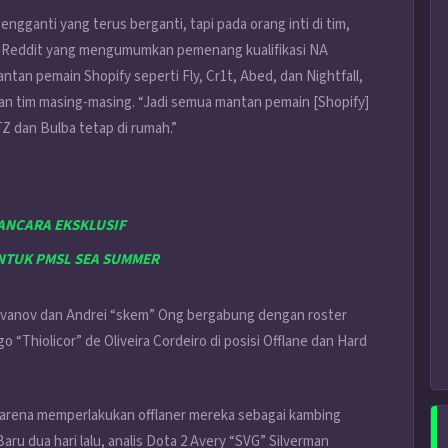
ngganti yang terus berganti, tapi pada orang inti di tim,
d Reddit yang mengumumkan pemenang kualifikasi NA
ntan pemain Shopify seperti Fly, Cr1t, Abed, dan Nightfall,
an tim masing-masing. “Jadi semua mantan pemain [Shopify]
Z dan Bulba tetap di rumah.”
ANCARA EKSKLUSIF
UNTUK PMSL SEA SUMMER
 Ivanov dan Andrei “skem” Ong bergabung dengan roster
“Thiolicor” de Oliveira Cordeiro di posisi Offlane dan Hard
 karena memperlakukan offlaner mereka sebagai kambing
aru dua hari lalu, analis Dota 2 Avery “SVG” Silverman