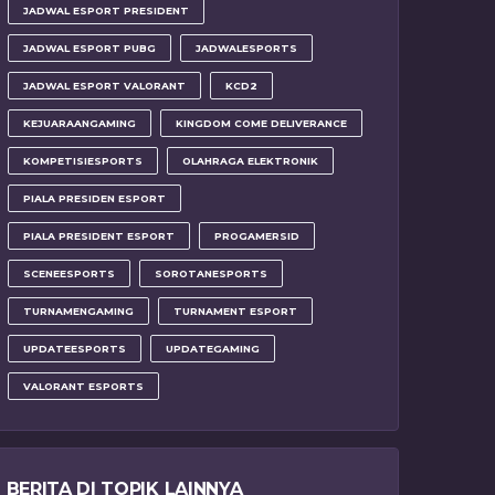
JADWAL ESPORT PRESIDENT
JADWAL ESPORT PUBG
JADWALESPORTS
JADWAL ESPORT VALORANT
KCD2
KEJUARAANGAMING
KINGDOM COME DELIVERANCE
KOMPETISIESPORTS
OLAHRAGA ELEKTRONIK
PIALA PRESIDEN ESPORT
PIALA PRESIDENT ESPORT
PROGAMERSID
SCENEESPORTS
SOROTANESPORTS
TURNAMENGAMING
TURNAMENT ESPORT
UPDATEESPORTS
UPDATEGAMING
VALORANT ESPORTS
BERITA DI TOPIK LAINNYA