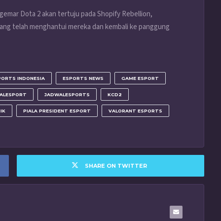
emar Dota 2 akan tertuju pada Shopify Rebellion,
yang telah menghantui mereka dan kembali ke panggung
PORTS INDONESIA
ESPORTS NEWS
GAME ESPORT
ALESPORT
JADWALESPORTS
KCD2
IK
PIALA PRESIDENT ESPORT
VALORANT ESPORTS
SHARE ON TWITTER