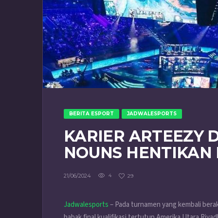
BERITA ESPORT
JADWALESPORTS
KARIER ARTEEZY D
NOUNS HENTIKAN 
21/06/2024
4
29
Jadwalesports
– Pada turnamen yang kembali berak
babak final kualifikasi tertutup Amerika Utara Riy