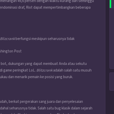
at kemenangan 49,6 persen dengan waktu kurang dari seminggu
 mendominasi draf, Riot dapat mempertimbangkan beberapa
Blizcrank
berfungsi meskipun seharusnya tidak
r bot, dukungan yang dapat membuat Anda atau sekutu
 di game peringkat LoL.
Blitzcrank
adalah salah satu musuh
kau dan menarik pemain ke posisi yang buruk.
udah, berkat pergerakan sang juara dan penyelesaian
ahal seharusnya tidak. Salah satu bug klasik dalam sejarah