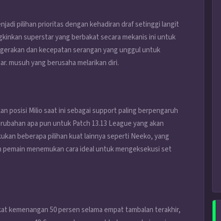
jadi pilihan prioritas dengan kehadiran draf setinggi langit
kinkan superstar yang berbakat secara mekanis ini untuk
 gerakan dan kecepatan serangan yang unggul untuk
. musuh yang berusaha melarikan diri.
 posisi Milio saat ini sebagai support paling berpengaruh
erubahan apa pun untuk Patch 13.13 League yang akan
ukan beberapa pilihan kuat lainnya seperti Neeko, yang
lah pemain menemukan cara ideal untuk mengeksekusi set
ngkat kemenangan 50 persen selama empat tambalan terakhir,