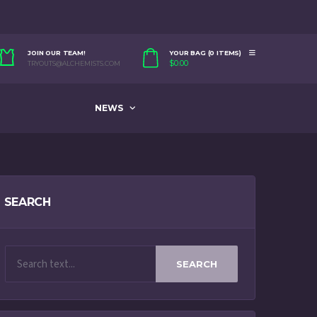
JOIN OUR TEAM!
YOUR BAG (0 ITEMS)
$
0.00
TRYOUTS@ALCHEMISTS.COM
NEWS
SEARCH
SEARCH