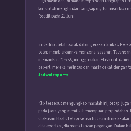
Liga masih ada, di mana menghindari tangkapan t
lain untuk menghindari tangkapan, itu masih bisa 
Reddit pada 21 Juni.
Ini terlihat lebih buruk dalam gerakan lambat: Pere
tetap membiarkannya mengenai sasaran. Tayangan 
memainkan
Thresh
, menggunakan Flash untuk meng
seperti mereka melintas dan masih dekat dengan t
Jadwalesports
Klip tersebut mengungkap masalah ini, tetapi jug
pada juara yang memiliki kemampuan perpindahan. 
dilakukan Flash, tetapi ketika Blitzcrank melakuk
diteleportasi, dia mematahkan pegangan. Dalam hal