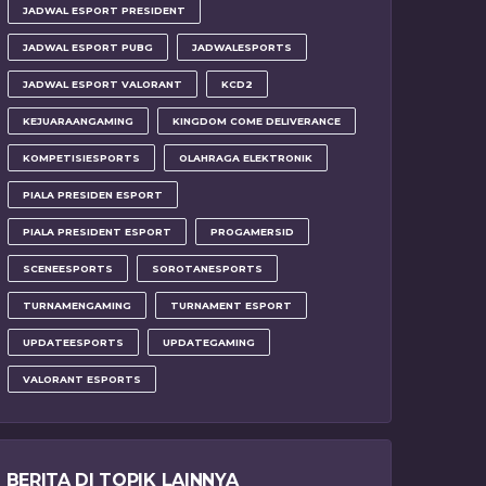
JADWAL ESPORT PRESIDENT
JADWAL ESPORT PUBG
JADWALESPORTS
JADWAL ESPORT VALORANT
KCD2
KEJUARAANGAMING
KINGDOM COME DELIVERANCE
KOMPETISIESPORTS
OLAHRAGA ELEKTRONIK
PIALA PRESIDEN ESPORT
PIALA PRESIDENT ESPORT
PROGAMERSID
SCENEESPORTS
SOROTANESPORTS
TURNAMENGAMING
TURNAMENT ESPORT
UPDATEESPORTS
UPDATEGAMING
VALORANT ESPORTS
BERITA DI TOPIK LAINNYA