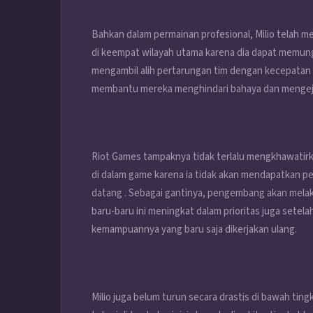
Bahkan dalam permainan profesional, Milio telah men
di keempat wilayah utama karena dia dapat memung
mengambil alih pertarungan tim dengan kecepatan
membantu mereka menghindari bahaya dan mengejar
Riot Games tampaknya tidak terlalu mengkhawatirkan
di dalam game karena ia tidak akan mendapatkan p
datang . Sebagai gantinya, pengembang akan melak
baru-baru ini meningkat dalam prioritas juga sete
kemampuannya yang baru saja dikerjakan ulang.
Milio juga belum turun secara drastis di bawah ti