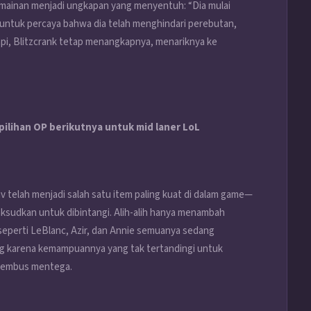
rmainan menjadi ungkapan yang menyentuh: “Dia mulai
untuk percaya bahwa dia telah menghindari perebutan,
pi, Blitzcrank tetap menangkapnya, menariknya ke
pilihan OP berikutnya untuk mid laner LoL
iv telah menjadi salah satu item paling kuat di dalam game—
ksudkan untuk dibintangi. Alih-alih hanya menambah
 seperti LeBlanc, Azir, dan Annie semuanya sedang
g karena kemampuannya yang tak tertandingi untuk
nembus mentega.