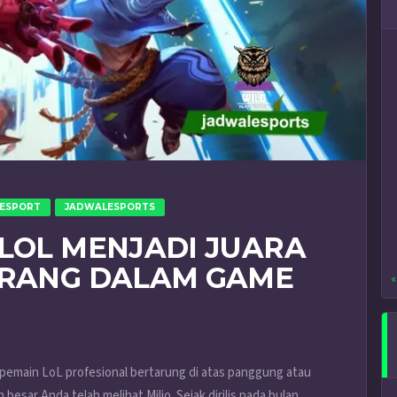
ESPORT
JADWALESPORTS
 LOL MENJADI JUARA
ARANG DALAM GAME
«
emain LoL profesional bertarung di atas panggung atau
besar Anda telah melihat Milio. Sejak dirilis pada bulan