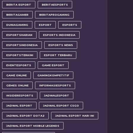
BERITA ESPORT
BERITAESPORTS
BERITAGAMER
BERITAPROGAMING
DUNIAGAMING
ESPORT
ESPORTS
ESPORTSHARIAN
ESPORTS INDONESIA
ESPORTSINDONESIA
ESPORTS NEWS
ESPORTSTERKINI
ESPORT TERBARU
EVENTESPORTS
GAME ESPORT
GAME ONLINE
GAMINGKOMPETITIF
GEMES ONLINE
INFORMASIESPORTS
INSIDERESPORTS
JADWALESPORT
JADWAL ESPORT
JADWAL ESPORT CSGO
JADWAL ESPORT DOTA2
JADWAL ESPORT HARI INI
JADWAL ESPORT MOBILE LEGENDS