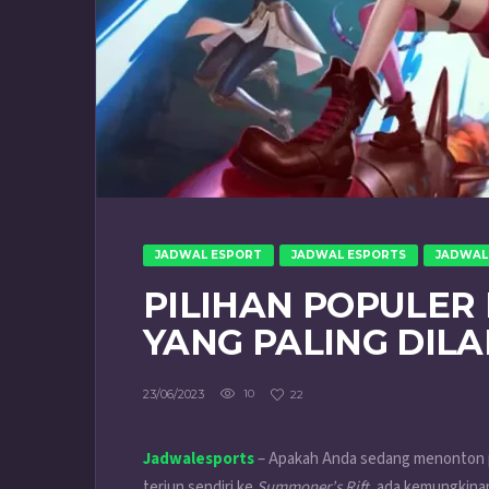
JADWAL ESPORT
JADWAL ESPORTS
JADWAL
PILIHAN POPULER
YANG PALING DIL
23/06/2023
10
22
Jadwalesports
– Apakah Anda sedang menonton p
terjun sendiri ke
Summoner’s Rift
, ada kemungkinan 