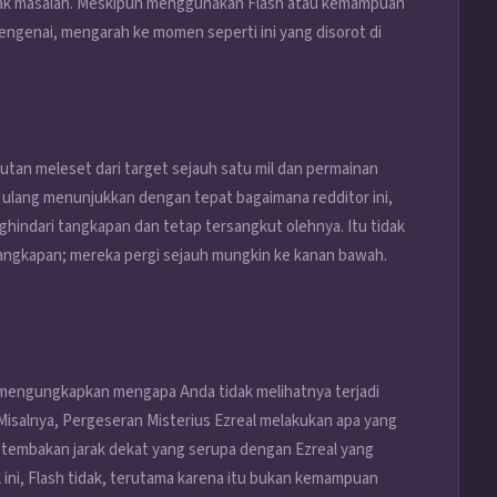
idak masalah. Meskipun menggunakan Flash atau kemampuan
mengenai, mengarah ke momen seperti ini yang disorot di
butan meleset dari target sejauh satu mil dan permainan
ulang menunjukkan dengan tepat bagaimana redditor ini,
hindari tangkapan dan tetap tersangkut olehnya. Itu tidak
angkapan; mereka pergi sejauh mungkin ke kanan bawah.
a mengungkapkan mengapa Anda tidak melihatnya terjadi
Misalnya, Pergeseran Misterius Ezreal melakukan apa yang
an tembakan jarak dekat yang serupa dengan Ezreal yang
 ini, Flash tidak, terutama karena itu bukan kemampuan