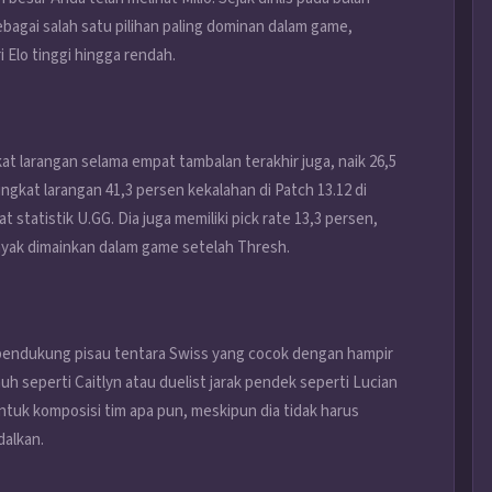
bagai salah satu pilihan paling dominan dalam game,
i Elo tinggi hingga rendah.
t larangan selama empat tambalan terakhir juga, naik 26,5
gkat larangan 41,3 persen kekalahan di Patch 13.12 di
 statistik U.GG. Dia juga memiliki pick rate 13,3 persen,
nyak dimainkan dalam game setelah Thresh.
 pendukung pisau tentara Swiss yang cocok dengan hampir
uh seperti Caitlyn atau duelist jarak pendek seperti Lucian
tuk komposisi tim apa pun, meskipun dia tidak harus
dalkan.