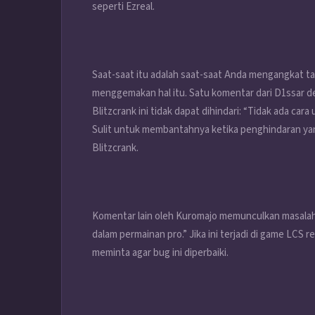
seperti Ezreal.
Saat-saat itu adalah saat-saat Anda mengangkat ta
menggemakan hal itu. Satu komentar dari D1ssar
Blitzcrank ini tidak dapat dihindari: “Tidak ada c
Sulit untuk membantahnya ketika penghindaran yan
Blitzcrank.
Komentar lain oleh Kuromajo memunculkan masalah 
dalam permainan pro.” Jika ini terjadi di game LC
meminta agar bug ini diperbaiki.