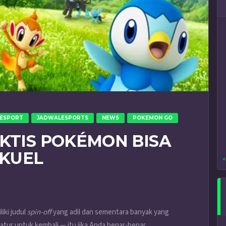
ESPORT
JADWALESPORTS
NEWS
POKEMON GO
AKTIS POKÉMON BISA
KUEL
«
ki judul
spin-off
yang adil dan sementara banyak yang
atur untuk kembali — itu jika Anda benar-benar