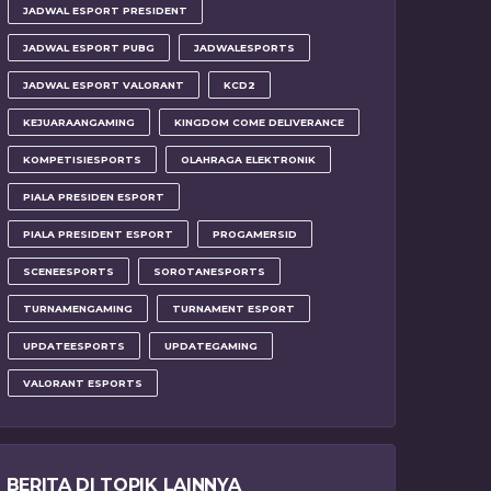
JADWAL ESPORT PRESIDENT
JADWAL ESPORT PUBG
JADWALESPORTS
JADWAL ESPORT VALORANT
KCD2
KEJUARAANGAMING
KINGDOM COME DELIVERANCE
KOMPETISIESPORTS
OLAHRAGA ELEKTRONIK
PIALA PRESIDEN ESPORT
PIALA PRESIDENT ESPORT
PROGAMERSID
SCENEESPORTS
SOROTANESPORTS
TURNAMENGAMING
TURNAMENT ESPORT
UPDATEESPORTS
UPDATEGAMING
VALORANT ESPORTS
BERITA DI TOPIK LAINNYA