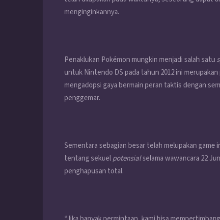
menginginkannya.
Penaklukan Pokémon mungkin menjadi salah satu
s
untuk Nintendo DS pada tahun 2012 ini merupakan
mengadopsi gaya bermain peran taktis dengan se
penggemar.
Sementara sebagian besar telah melupakan game i
tentang sekuel
potensial
selama wawancara 22 Jun
penghapusan total.
“Jika banyak permintaan, kami bisa mempertimbangka