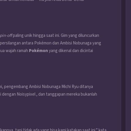
pin-off
paling unik hingga saat ini. Gim yang diluncurkan
 persilangan antara Pokémon dan Ambisi Nobunaga yang
mua wajah ramah
Pokémon
yang dikenal dan dicintai
ni, pengembang Ambisi Nobunaga Michi Ryu ditanya
i dengan Noisypixel , dan tanggapan mereka bukanlah
nnya, tapi tidak ada yang bisa kami katakan saat ini,” kata