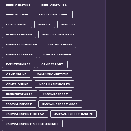
BERITA ESPORT
BERITAESPORTS
BERITAGAMER
BERITAPROGAMING
DUNIAGAMING
ESPORT
ESPORTS
ESPORTSHARIAN
ESPORTS INDONESIA
ESPORTSINDONESIA
ESPORTS NEWS
ESPORTSTERKINI
ESPORT TERBARU
EVENTESPORTS
GAME ESPORT
GAME ONLINE
GAMINGKOMPETITIF
GEMES ONLINE
INFORMASIESPORTS
INSIDERESPORTS
JADWALESPORT
JADWAL ESPORT
JADWAL ESPORT CSGO
JADWAL ESPORT DOTA2
JADWAL ESPORT HARI INI
JADWAL ESPORT MOBILE LEGENDS