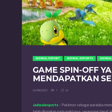
JADWAL ESPORT
JADWAL ESPORTS
JADWAL
GAME SPIN-OFF Y
MENDAPATKAN SE
24/06/2023
1
23
Jadwalesports
– Pokémon sebagai waralaba memili
telah dilupakan pada waktunya, seseorang dapat di