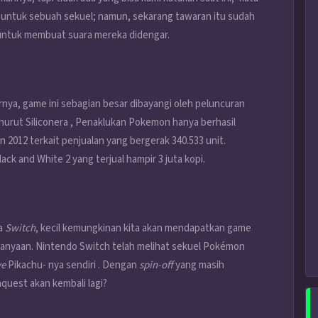
r untuk sebuah sekuel; namun, sekarang tawaran itu sudah
ntuk membuat suara mereka didengar.
nya, game ini sebagian besar dibayangi oleh peluncuran
urut Siliconera , Penaklukan Pokemon hanya berhasil
2012 terkait penjualan yang bergerak 340.533 unit.
ck and White 2 yang terjual hampir 3 juta kopi.
ra
Switch
, kecil kemungkinan kita akan mendapatkan game
pertanyaan. Nintendo Switch telah melihat sekuel Pokémon
ve
Pikachu- nya sendiri . Dengan
spin-off
yang masih
uest akan kembali lagi?