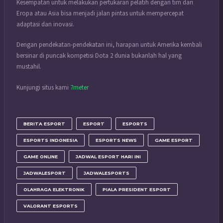
Kesempatan untuk melakukan pertukaran pelatih dengan tim dari
Eropa atau Asia bisa menjadi jalan pintas untuk mempercepat
adaptasi dan inovasi.
Dengan pendekatan-pendekatan ini, harapan untuk Amerika kembali
bersinar di puncak kompetisi Dota 2 dunia bukanlah hal yang
mustahil.
Kunjungi situs kami
7meter
BERITA ESPORT
ESPORT
ESPORTS
ESPORTS INDONESIA
ESPORTS NEWS
GAME ESPORT
GAME ONLINE
JADWAL ESPORT HARI INI
JADWALESPORT
JADWALESPORTS
OLAHRAGA ELEKTRONIK
PIALA PRESIDENT ESPORT
VALORANT ESPORTS