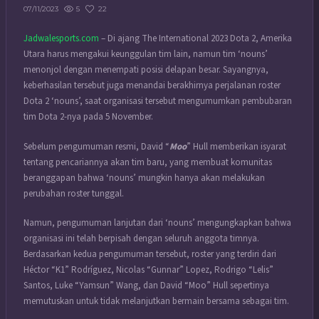
5
22
07/11/2023
Jadwalesports.com
– Di ajang The International 2023 Dota 2, Amerika
Utara harus mengakui keunggulan tim lain, namun tim ‘nouns’
menonjol dengan menempati posisi delapan besar. Sayangnya,
keberhasilan tersebut juga menandai berakhirnya perjalanan roster
Dota 2 ‘nouns’, saat organisasi tersebut mengumumkan pembubaran
tim Dota 2-nya pada 5 November.
Sebelum pengumuman resmi, David “
Moo
” Hull memberikan isyarat
tentang pencariannya akan tim baru, yang membuat komunitas
beranggapan bahwa ‘nouns’ mungkin hanya akan melakukan
perubahan roster tunggal.
Namun, pengumuman lanjutan dari ‘nouns’ mengungkapkan bahwa
organisasi ini telah berpisah dengan seluruh anggota timnya.
Berdasarkan kedua pengumuman tersebut, roster yang terdiri dari
Héctor “K1” Rodríguez, Nicolas “Gunnar” Lopez, Rodrigo “Lelis”
Santos, Luke “Yamsun” Wang, dan David “Moo” Hull sepertinya
memutuskan untuk tidak melanjutkan bermain bersama sebagai tim.