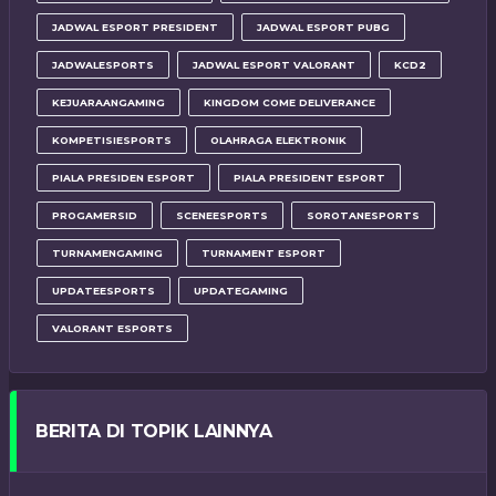
JADWAL ESPORT PRESIDENT
JADWAL ESPORT PUBG
JADWALESPORTS
JADWAL ESPORT VALORANT
KCD2
KEJUARAANGAMING
KINGDOM COME DELIVERANCE
KOMPETISIESPORTS
OLAHRAGA ELEKTRONIK
PIALA PRESIDEN ESPORT
PIALA PRESIDENT ESPORT
PROGAMERSID
SCENEESPORTS
SOROTANESPORTS
TURNAMENGAMING
TURNAMENT ESPORT
UPDATEESPORTS
UPDATEGAMING
VALORANT ESPORTS
BERITA DI TOPIK LAINNYA