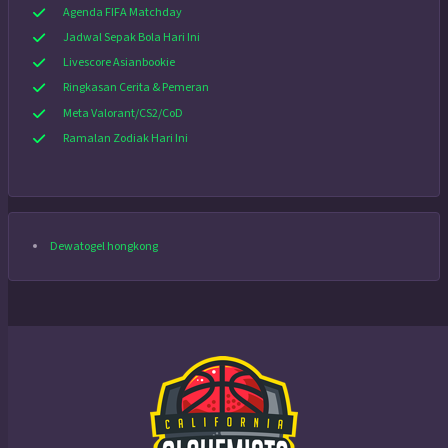
Agenda FIFA Matchday
Jadwal Sepak Bola Hari Ini
Livescore Asianbookie
Ringkasan Cerita & Pemeran
Meta Valorant/CS2/CoD
Ramalan Zodiak Hari Ini
Dewatogel hongkong