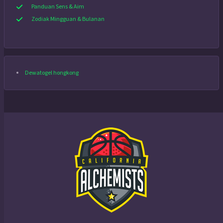
Panduan Sens & Aim
Zodiak Mingguan & Bulanan
Dewatogel hongkong