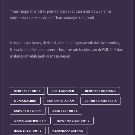
“Kami ingin mencetak pemain berbakat dan membawa nama
Indonesia ke pentas dunia,” kata Manajer Tim, Budi.
Dengan kerja keras, dedikasi, dan dukungan penuh dari komunitas,
Dewa United Helios optimistis bisa meraih kesuksesan di PMNC ID dan
melangkah lebih jauh di masa depan.
BERITAESPORTS
BERITAGAMER
BERITAPROGAMING
DUNIAGAMING
ESPORTSHARIAN
ESPORTSINDONESIA
ESPORTSTERKINI
EVENTESPORTS
GAMINGKOMPETITIF
INFORMASIESPORTS
INSIDERESPORTS
KEJUARAANGAMING