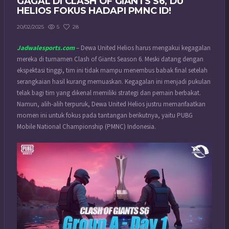
GAGAL DI CLASH OF GIANTS S6, DU
HELIOS FOKUS HADAPI PMNC ID!
5
28
20/02/2025
Jadwalesports.com
– Dewa United Helios harus mengakui kegagalan
mereka di turnamen Clash of Giants Season 6. Meski datang dengan
ekspektasi tinggi, tim ini tidak mampu menembus babak final setelah
serangkaian hasil kurang memuaskan. Kegagalan ini menjadi pukulan
telak bagi tim yang dikenal memiliki strategi dan pemain berbakat.
Namun, alih-alih terpuruk, Dewa United Helios justru memanfaatkan
momen ini untuk fokus pada tantangan berikutnya, yaitu PUBG
Mobile National Championship (PMNC) Indonesia.