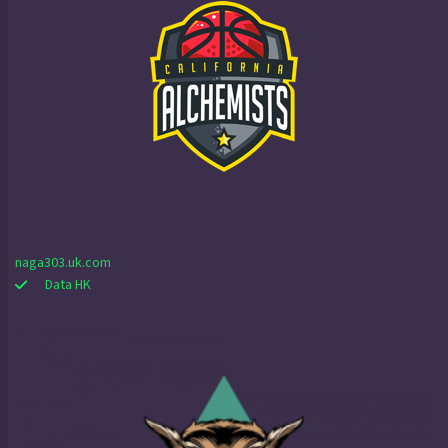
naga303.uk.com
Data HK