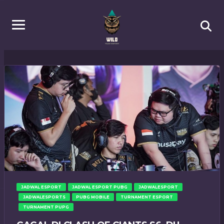
JADWAL ESPORT
JADWAL ESPORT PUBG
JADWALESPORT
JADWALESPORTS
PUBG MOBILE
TURNAMENT ESPORT
TURNAMENT PUPG