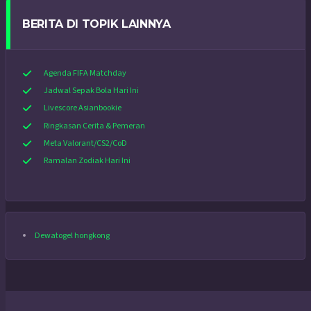
BERITA DI TOPIK LAINNYA
Agenda FIFA Matchday
Jadwal Sepak Bola Hari Ini
Livescore Asianbookie
Ringkasan Cerita & Pemeran
Meta Valorant/CS2/CoD
Ramalan Zodiak Hari Ini
Dewatogel hongkong