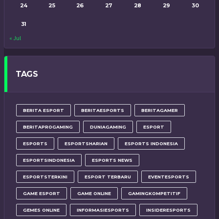
24
25
26
27
28
29
30
31
« Jul
TAGS
BERITA ESPORT
BERITAESPORTS
BERITAGAMER
BERITAPROGAMING
DUNIAGAMING
ESPORT
ESPORTS
ESPORTSHARIAN
ESPORTS INDONESIA
ESPORTSINDONESIA
ESPORTS NEWS
ESPORTSTERKINI
ESPORT TERBARU
EVENTESPORTS
GAME ESPORT
GAME ONLINE
GAMINGKOMPETITIF
GEMES ONLINE
INFORMASIESPORTS
INSIDERESPORTS