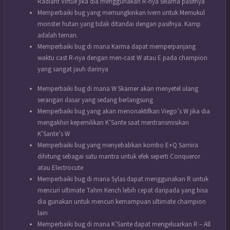
Radiant Virtue jika dia menggunakan R-nya selama pasifnya
Memperbaiki bug yang memungkinkan Ivern untuk Memukul
monster hutan yang tidak ditandai dengan pasifnya. Kamp
adalah teman.
Memperbaiki bug di mana Karma dapat memperpanjang
waktu cast R-nya dengan men-cast W atau E pada champion
yang sangat jauh darinya
Memperbaiki bug di mana W Skarner akan menyetel ulang
serangan dasar yang sedang berlangsung
Memperbaiki bug yang akan menonaktifkan Viego’s W jika dia
mengakhiri kepemilikan K’Sante saat mentransmisikan
K’Sante’s W
Memperbaiki bug yang menyebabkan kombo E+Q Samira
dihitung sebagai satu mantra untuk efek seperti Conqueror
atau Electrocute
Memperbaiki bug di mana Sylas dapat menggunakan R untuk
mencuri ultimate Tahm Kench lebih cepat daripada yang bisa
dia gunakan untuk mencuri kemampuan ultimate champion
lain
Memperbaiki bug di mana K’Sante dapat mengeluarkan R – All