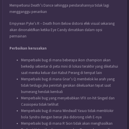
Memperbarui Death’s Dance sehingga pendarahannya tidak lagi
mengganggu penarikan
Empyrean Pyke’s R – Death from Below distorsi efek visual sekarang
akan dinonaktifkan ketika Eye Candy dimatikan dalam opsi
permainan
Perbaikan kerusakan
Memperbaiki bug di mana beberapa ikon champion akan
berkedip sebentar di peta mini di lokasi terakhir yang diketahui
saat mereka keluar dari Kabut Perang di tempat lain
Memperbaiki bug di mana Gnar’s Q membelok ke arah yang
tidak terduga jika perintah gerakan dikeluarkan tepat saat
bumerang hendak kembali
Memperbaiki bug yang menyebabkan VFX on-hit Singed dan
Cassiopeia tidak terlihat
Memperbaiki bug di mana Windwall Yasuo tidak memblokir
bola Syndra dengan benar jika didorong oleh E-nya
Memperbaiki bug di mana R Sion tidak akan menghasilkan