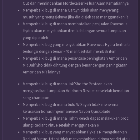
Out dan memindahkan Mordekaiser ke luar Alam Kematiannya
Memperbaiki bug di mana Caitlyn tidak akan menyerang
musuh yang mengejeknya jika dia diejek saat menggunakan R
Memperbaiki bug di mana membatalkan penjualan Ravenous
Hydra akan menyebabkan item kehilangan semua tumpukan
yang diperoleh
Memperbaiki bug yang menyebabkan Ravenous Hydra berhenti
berfungsi dengan benar ~40 menit setelah membeli item
Memperbaiki bug di mana persentase peningkatan Armor dan
MR Jak’Sho tidak dihitung dengan benar dengan peningkatan
Armor dan MR lainnya
Memperbaiki bug di mana Jak’Sho the Protean akan
menghasilkan tumpukan Voidborn Resilience setelah kematian
sang champion
Memperbaiki bug di mana bulu W Xayah tidak menerima
kerusakan bonus Impermanence Navori Quickblade
Memperbaiki bug di mana Tahm Kench dapat melakukan proc
ulang Radiant Virtue setelah menggunakan R
Memperbaiki bug yang menyebabkan Pyke’s R mengeluarkan
Radiant Virtue, tetapi tidak menyembuhkan dirinya sendiri atau