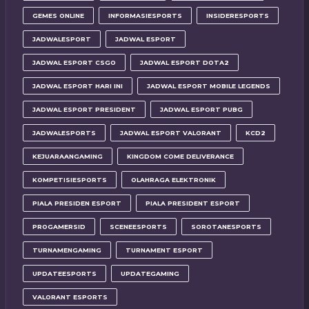
GEMES ONLINE
INFORMASIESPORTS
INSIDERESPORTS
JADWALESPORT
JADWAL ESPORT
JADWAL ESPORT CSGO
JADWAL ESPORT DOTA2
JADWAL ESPORT HARI INI
JADWAL ESPORT MOBILE LEGENDS
JADWAL ESPORT PRESIDENT
JADWAL ESPORT PUBG
JADWALESPORTS
JADWAL ESPORT VALORANT
KCD2
KEJUARAANGAMING
KINGDOM COME DELIVERANCE
KOMPETISIESPORTS
OLAHRAGA ELEKTRONIK
PIALA PRESIDEN ESPORT
PIALA PRESIDENT ESPORT
PROGAMERSID
SCENEESPORTS
SOROTANESPORTS
TURNAMENGAMING
TURNAMENT ESPORT
UPDATEESPORTS
UPDATEGAMING
VALORANT ESPORTS