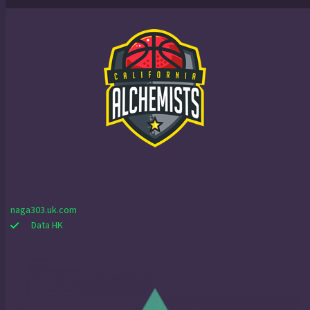
naga303.uk.com
Data HK