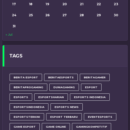
17
18
19
20
21
22
23
24
25
26
27
28
29
30
31
« Jul
TAGS
BERITA ESPORT
BERITAESPORTS
BERITAGAMER
BERITAPROGAMING
DUNIAGAMING
ESPORT
ESPORTS
ESPORTSHARIAN
ESPORTS INDONESIA
ESPORTSINDONESIA
ESPORTS NEWS
ESPORTSTERKINI
ESPORT TERBARU
EVENTESPORTS
GAME ESPORT
GAME ONLINE
GAMINGKOMPETITIF