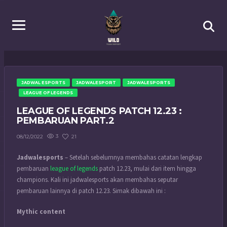
JADWAL ESPORTS
JADWALESPORT
JADWALESPORTS
LEAGUE OF LEGENDS
LEAGUE OF LEGENDS PATCH 12.23 :
PEMBARUAN PART.2
3
21
08/12/2022
Jadwalesports
– Setelah sebelumnya membahas catatan lengkap
pembaruan
league of legends
patch 12.23, mulai dari item hingga
champions. Kali ini jadwalesports akan membahas seputar
pembaruan lainnya di patch 12.23. Simak dibawah ini :
Mythic content