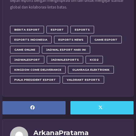
depan esports dengan menginspirasi tim lain untuk mengejar standar
global dan kolaborasi lintas batas.
BERITA ESPORT
ESPORT
ESPORTS
ESPORTS INDONESIA
ESPORTS NEWS
GAME ESPORT
GAME ONLINE
JADWAL ESPORT HARI INI
JADWALESPORT
JADWALESPORTS
KCD2
KINGDOM COME DELIVERANCE
OLAHRAGA ELEKTRONIK
PIALA PRESIDENT ESPORT
VALORANT ESPORTS
ArkanaPratama