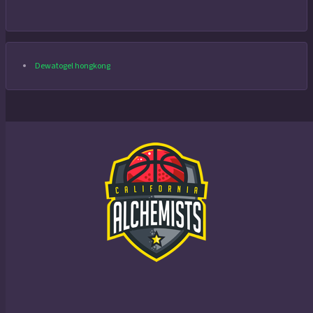
Dewatogel hongkong