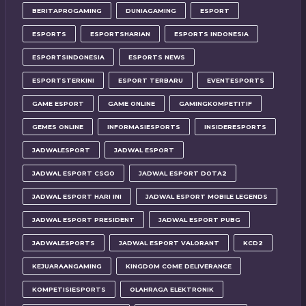
BERITAPROGAMING
DUNIAGAMING
ESPORT
ESPORTS
ESPORTSHARIAN
ESPORTS INDONESIA
ESPORTSINDONESIA
ESPORTS NEWS
ESPORTSTERKINI
ESPORT TERBARU
EVENTESPORTS
GAME ESPORT
GAME ONLINE
GAMINGKOMPETITIF
GEMES ONLINE
INFORMASIESPORTS
INSIDERESPORTS
JADWALESPORT
JADWAL ESPORT
JADWAL ESPORT CSGO
JADWAL ESPORT DOTA2
JADWAL ESPORT HARI INI
JADWAL ESPORT MOBILE LEGENDS
JADWAL ESPORT PRESIDENT
JADWAL ESPORT PUBG
JADWALESPORTS
JADWAL ESPORT VALORANT
KCD2
KEJUARAANGAMING
KINGDOM COME DELIVERANCE
KOMPETISIESPORTS
OLAHRAGA ELEKTRONIK