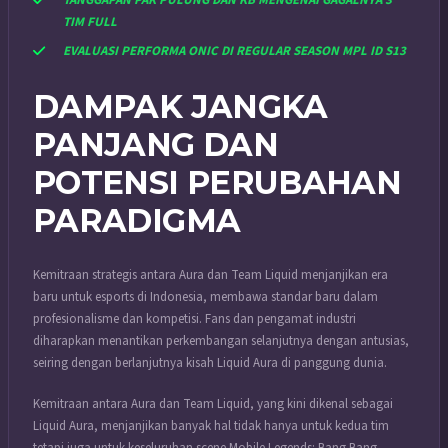
TANGGAPAN PAK PULUNG DAN KB MENGENAI GAGALNYA 3
TIM FULL
EVALUASI PERFORMA ONIC DI REGULAR SEASON MPL ID S13
DAMPAK JANGKA
PANJANG DAN
POTENSI PERUBAHAN
PARADIGMA
Kemitraan strategis antara Aura dan Team Liquid menjanjikan era
baru untuk esports di Indonesia, membawa standar baru dalam
profesionalisme dan kompetisi. Fans dan pengamat industri
diharapkan menantikan perkembangan selanjutnya dengan antusias,
seiring dengan berlanjutnya kisah Liquid Aura di panggung dunia.
Kemitraan antara Aura dan Team Liquid, yang kini dikenal sebagai
Liquid Aura, menjanjikan banyak hal tidak hanya untuk kedua tim