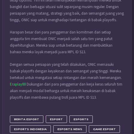
tetap optimis. Tim ini telah menunjukkan kemampuan mereka untuk
bangkit dari berbagai situasi sulit sepanjang musim reguler. Dengan
persiapan yang matang, strategi yang baik, dan semangat juang yang
tinggi, ONIC siap untuk menghadapi tantangan di babak playoffs.
Harapan besar dari para penggemar dan komitmen dari setiap
anggota tim membuat ONIC menjadi salah satu tim yang patut
diperhitungkan. Mereka siap untuk bertarung dan membuktikan
bahwa mereka layak menjadi juara MPL ID S13.
Dengan semua persiapan yang telah dilakukan, ONIC memasuki
babak playoffs dengan keyakinan dan semangat yang tinggi. Mereka
bertekad untuk mengatasi setiap rintangan dan meraih kemenangan.
Eraplay88
Dukungan dari para penggemar dan kerja keras seluruh tim
akan menjadi modal berharga untuk meraih kesuksesan di babak
playoffs dan membawa pulang trofi juara MPL ID S13.
BERITA ESPORT
ESPORT
ESPORTS
ESPORTS INDONESIA
ESPORTS NEWS
GAME ESPORT