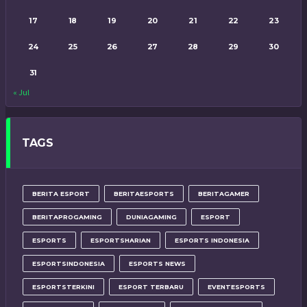
17
18
19
20
21
22
23
24
25
26
27
28
29
30
31
« Jul
TAGS
BERITA ESPORT
BERITAESPORTS
BERITAGAMER
BERITAPROGAMING
DUNIAGAMING
ESPORT
ESPORTS
ESPORTSHARIAN
ESPORTS INDONESIA
ESPORTSINDONESIA
ESPORTS NEWS
ESPORTSTERKINI
ESPORT TERBARU
EVENTESPORTS