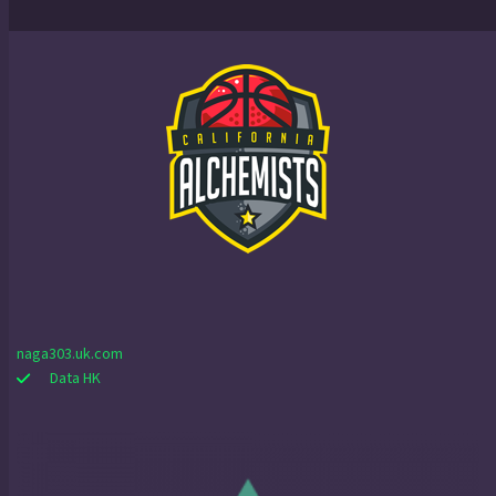
naga303.uk.com
Data HK