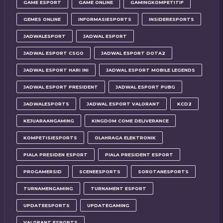
GAME ESPORT
GAME ONLINE
GAMINGKOMPETITIF
GEMES ONLINE
INFORMASIESPORTS
INSIDERESPORTS
JADWALESPORT
JADWAL ESPORT
JADWAL ESPORT CSGO
JADWAL ESPORT DOTA2
JADWAL ESPORT HARI INI
JADWAL ESPORT MOBILE LEGENDS
JADWAL ESPORT PRESIDENT
JADWAL ESPORT PUBG
JADWALESPORTS
JADWAL ESPORT VALORANT
KCD2
KEJUARAANGAMING
KINGDOM COME DELIVERANCE
KOMPETISIESPORTS
OLAHRAGA ELEKTRONIK
PIALA PRESIDEN ESPORT
PIALA PRESIDENT ESPORT
PROGAMERSID
SCENEESPORTS
SOROTANESPORTS
TURNAMENGAMING
TURNAMENT ESPORT
UPDATEESPORTS
UPDATEGAMING
VALORANT ESPORTS