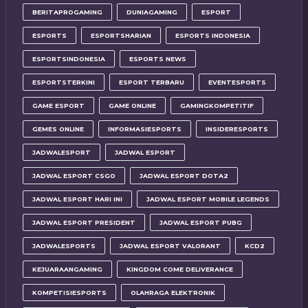
BERITAPROGAMING
DUNIAGAMING
ESPORT
ESPORTS
ESPORTSHARIAN
ESPORTS INDONESIA
ESPORTSINDONESIA
ESPORTS NEWS
ESPORTSTERKINI
ESPORT TERBARU
EVENTESPORTS
GAME ESPORT
GAME ONLINE
GAMINGKOMPETITIF
GEMES ONLINE
INFORMASIESPORTS
INSIDERESPORTS
JADWALESPORT
JADWAL ESPORT
JADWAL ESPORT CSGO
JADWAL ESPORT DOTA2
JADWAL ESPORT HARI INI
JADWAL ESPORT MOBILE LEGENDS
JADWAL ESPORT PRESIDENT
JADWAL ESPORT PUBG
JADWALESPORTS
JADWAL ESPORT VALORANT
KCD2
KEJUARAANGAMING
KINGDOM COME DELIVERANCE
KOMPETISIESPORTS
OLAHRAGA ELEKTRONIK