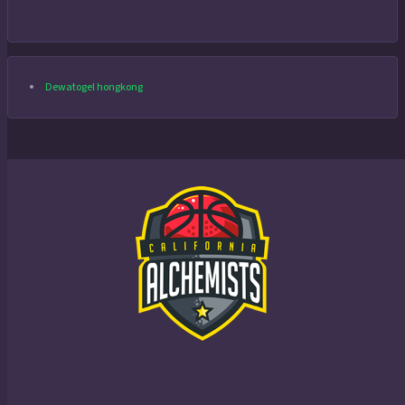
Dewatogel hongkong