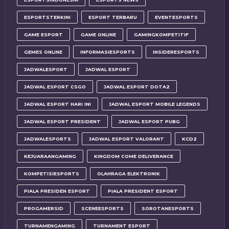
ESPORTSTERKINI
ESPORT TERBARU
EVENTESPORTS
GAME ESPORT
GAME ONLINE
GAMINGKOMPETITIF
GEMES ONLINE
INFORMASIESPORTS
INSIDERESPORTS
JADWALESPORT
JADWAL ESPORT
JADWAL ESPORT CSGO
JADWAL ESPORT DOTA2
JADWAL ESPORT HARI INI
JADWAL ESPORT MOBILE LEGENDS
JADWAL ESPORT PRESIDENT
JADWAL ESPORT PUBG
JADWALESPORTS
JADWAL ESPORT VALORANT
KCD2
KEJUARAANGAMING
KINGDOM COME DELIVERANCE
KOMPETISIESPORTS
OLAHRAGA ELEKTRONIK
PIALA PRESIDEN ESPORT
PIALA PRESIDENT ESPORT
PROGAMERSID
SCENEESPORTS
SOROTANESPORTS
TURNAMENGAMING
TURNAMENT ESPORT