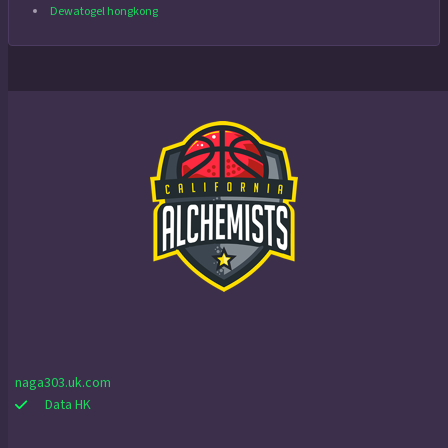
Dewatogel hongkong
naga303.uk.com
Data HK