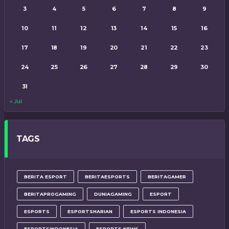
3
4
5
6
7
8
9
10
11
12
13
14
15
16
17
18
19
20
21
22
23
24
25
26
27
28
29
30
31
« Jul
TAGS
BERITA ESPORT
BERITAESPORTS
BERITAGAMER
BERITAPROGAMING
DUNIAGAMING
ESPORT
ESPORTS
ESPORTSHARIAN
ESPORTS INDONESIA
ESPORTSINDONESIA
ESPORTS NEWS