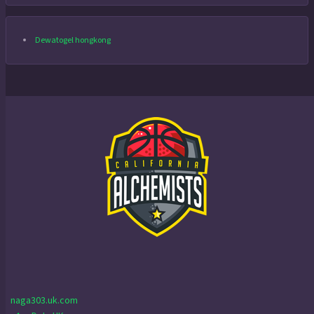
Dewatogel hongkong
naga303.uk.com