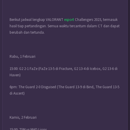
Berikut jadwal lengkap VALORANT
esport
Challengers 2023, termasuk
hasil tiap pertandingan. Semua waktu tercantum dalam CT dan dapat
berubah dan tertunda.
Rabu, 1 Februari
15:00: G2 2-1 FaZe (FaZe 13-5 di Fracture, G2 13-4 di Icebox, G2 13-6 di
Haven)
6pm: The Guard 2-0 Disguised (The Guard 13-9 di Bind, The Guard 13-5
di Ascent)
Kamis, 2 Februari
15:00: TSM vs MAD Lions