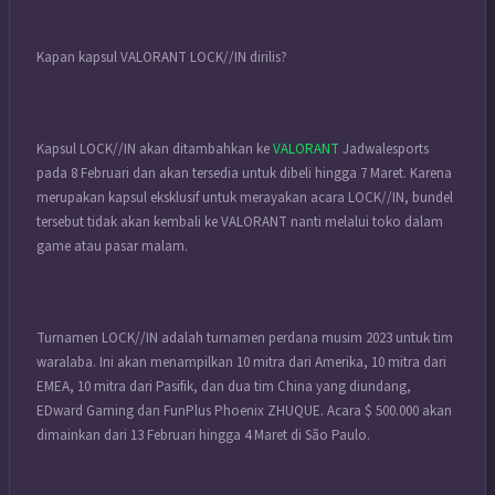
Kapan kapsul VALORANT LOCK//IN dirilis?
Kapsul LOCK//IN akan ditambahkan ke
VALORANT
Jadwalesports
pada 8 Februari dan akan tersedia untuk dibeli hingga 7 Maret. Karena
merupakan kapsul eksklusif untuk merayakan acara LOCK//IN, bundel
tersebut tidak akan kembali ke VALORANT nanti melalui toko dalam
game atau pasar malam.
Turnamen LOCK//IN adalah turnamen perdana musim 2023 untuk tim
waralaba. Ini akan menampilkan 10 mitra dari Amerika, 10 mitra dari
EMEA, 10 mitra dari Pasifik, dan dua tim China yang diundang,
EDward Gaming dan FunPlus Phoenix ZHUQUE. Acara $ 500.000 akan
dimainkan dari 13 Februari hingga 4 Maret di São Paulo.