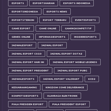
ESPORTS
ESPORTSHARIAN
ESPORTS INDONESIA
ESPORTSINDONESIA
ESPORTS NEWS
ESPORTSTERKINI
ESPORT TERBARU
EVENTESPORTS
GAME ESPORT
GAME ONLINE
GAMINGKOMPETITIF
GEMES ONLINE
INFORMASIESPORTS
INSIDERESPORTS
JADWALESPORT
JADWAL ESPORT
JADWAL ESPORT CSGO
JADWAL ESPORT DOTA2
JADWAL ESPORT HARI INI
JADWAL ESPORT MOBILE LEGENDS
JADWAL ESPORT PRESIDENT
JADWAL ESPORT PUBG
JADWALESPORTS
JADWAL ESPORT VALORANT
KCD2
KEJUARAANGAMING
KINGDOM COME DELIVERANCE
KOMPETISIESPORTS
OLAHRAGA ELEKTRONIK
PIALA PRESIDEN ESPORT
PIALA PRESIDENT ESPORT