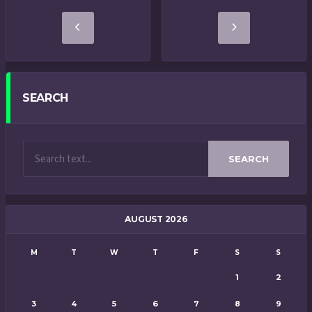
SEARCH
SEARCH
AUGUST 2026
M
T
W
T
F
S
S
1
2
3
4
5
6
7
8
9