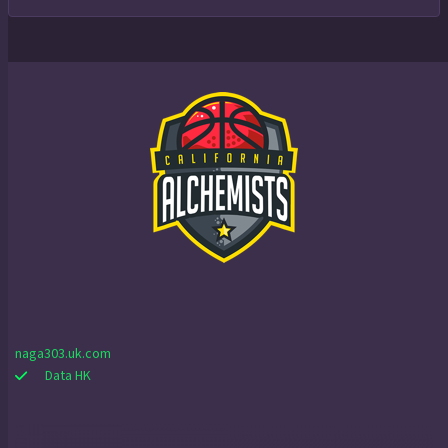
naga303.uk.com
Data HK