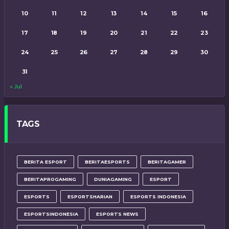
10
11
12
13
14
15
16
17
18
19
20
21
22
23
24
25
26
27
28
29
30
31
« Jul
TAGS
BERITA ESPORT
BERITAESPORTS
BERITAGAMER
BERITAPROGAMING
DUNIAGAMING
ESPORT
ESPORTS
ESPORTSHARIAN
ESPORTS INDONESIA
ESPORTSINDONESIA
ESPORTS NEWS