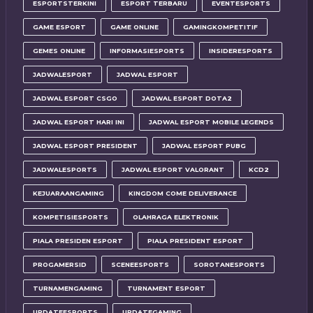
ESPORTSTERKINI
ESPORT TERBARU
EVENTESPORTS
GAME ESPORT
GAME ONLINE
GAMINGKOMPETITIF
GEMES ONLINE
INFORMASIESPORTS
INSIDERESPORTS
JADWALESPORT
JADWAL ESPORT
JADWAL ESPORT CSGO
JADWAL ESPORT DOTA2
JADWAL ESPORT HARI INI
JADWAL ESPORT MOBILE LEGENDS
JADWAL ESPORT PRESIDENT
JADWAL ESPORT PUBG
JADWALESPORTS
JADWAL ESPORT VALORANT
KCD2
KEJUARAANGAMING
KINGDOM COME DELIVERANCE
KOMPETISIESPORTS
OLAHRAGA ELEKTRONIK
PIALA PRESIDEN ESPORT
PIALA PRESIDENT ESPORT
PROGAMERSID
SCENEESPORTS
SOROTANESPORTS
TURNAMENGAMING
TURNAMENT ESPORT
UPDATEESPORTS
UPDATEGAMING