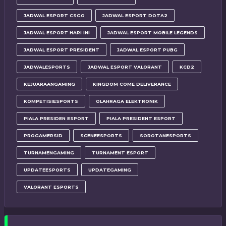
JADWAL ESPORT CSGO
JADWAL ESPORT DOTA2
JADWAL ESPORT HARI INI
JADWAL ESPORT MOBILE LEGENDS
JADWAL ESPORT PRESIDENT
JADWAL ESPORT PUBG
JADWALESPORTS
JADWAL ESPORT VALORANT
KCD2
KEJUARAANGAMING
KINGDOM COME DELIVERANCE
KOMPETISIESPORTS
OLAHRAGA ELEKTRONIK
PIALA PRESIDEN ESPORT
PIALA PRESIDENT ESPORT
PROGAMERSID
SCENEESPORTS
SOROTANESPORTS
TURNAMENGAMING
TURNAMENT ESPORT
UPDATEESPORTS
UPDATEGAMING
VALORANT ESPORTS