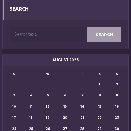
SEARCH
SEARCH
AUGUST 2026
M
T
W
T
F
S
S
1
2
3
4
5
6
7
8
9
10
11
12
13
14
15
16
17
18
19
20
21
22
23
24
25
26
27
28
29
30