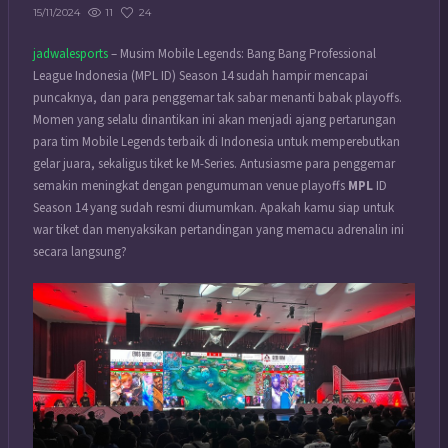
11
24
15/11/2024
jadwalesports
– Musim Mobile Legends: Bang Bang Professional
League Indonesia (MPL ID) Season 14 sudah hampir mencapai
puncaknya, dan para penggemar tak sabar menanti babak playoffs.
Momen yang selalu dinantikan ini akan menjadi ajang pertarungan
para tim Mobile Legends terbaik di Indonesia untuk memperebutkan
gelar juara, sekaligus tiket ke M-Series. Antusiasme para penggemar
semakin meningkat dengan pengumuman venue playoffs
MPL
ID
Season 14 yang sudah resmi diumumkan. Apakah kamu siap untuk
war tiket dan menyaksikan pertandingan yang memacu adrenalin ini
secara langsung?