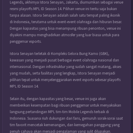
Legends, akhirnya Istora Senayan, Jakarta, diumumkan sebagai venue
resmi playoffs MPL ID Season 14. Pilihan venue ini tentu saja bukan
tanpa alasan. Istora Senayan adalah salah satu tempat paling ikonik
di Indonesia, terutama untuk event-event olahraga dan hiburan besar.
Dengan kapasitas yang bisa menampung ribuan penonton, venue ini
diyakini mampu menghadirkan atmosfer yang luar biasa untuk para
penggemar esports.
Istora Senayan terletak di Kompleks Gelora Bung Karno (GBK),
kawasan yang menjadi pusat berbagai event olahraga nasional dan
internasional. Dengan infrastruktur yang sudah sangat matang, akses
yang mudah, serta fasilitas yang lengkap, Istora Senayan menjadi
pilihan tepat untuk menyelenggarakan event esports sebesar playoffs
MPL ID Season 14.
Selain itu, dengan kapasitas yang besar, venue ini juga akan
memberikan kesempatan bagi ribuan penggemar untuk menyaksikan
langsung pertandingan MPL tim-tim Mobile Legends terbaik di
Indonesia. Suasana riuh dukungan dari fans, gemuruh sorak-sorai saat
tim favorit mencetak kemenangan, dan kemegahan panggung yang
penuh cahaya akan menjadi pengalaman yang sulit dilupakan.