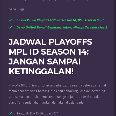
Baca Juga :
Ini Dia Venue Playoffs MPL ID Season 14, War Tiket di Sini!
Dewa United Tampil Gemilang Jelang Minggu Terakhir Liga 2
JADWAL PLAYOFFS
MPL ID SEASON 14:
JANGAN SAMPAI
KETINGGALAN!
Playoffs MPL ID Season 14 akan berlangsung selama beberapa hari, di
mana para tim yang berhasil lolos dari babak reguler akan bertarung
satu sama lain untuk memperebutkan gelar juara. Jadwal babak
playoffs ini sudah diumumkan dan akan digelar pada:
Tanggal: 11 – 15 Oktober 2024