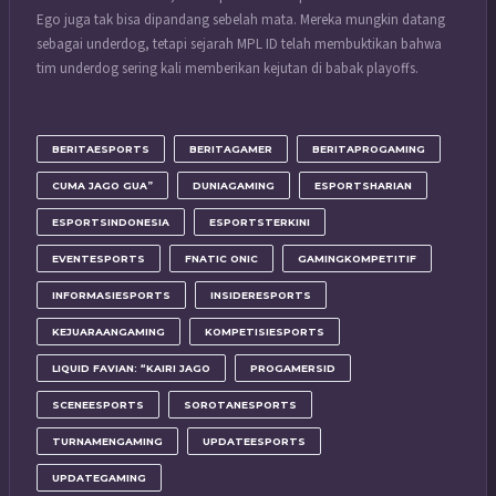
Ego juga tak bisa dipandang sebelah mata. Mereka mungkin datang
sebagai underdog, tetapi sejarah MPL ID telah membuktikan bahwa
tim underdog sering kali memberikan kejutan di babak playoffs.
BERITAESPORTS
BERITAGAMER
BERITAPROGAMING
CUMA JAGO GUA”
DUNIAGAMING
ESPORTSHARIAN
ESPORTSINDONESIA
ESPORTSTERKINI
EVENTESPORTS
FNATIC ONIC
GAMINGKOMPETITIF
INFORMASIESPORTS
INSIDERESPORTS
KEJUARAANGAMING
KOMPETISIESPORTS
LIQUID FAVIAN: “KAIRI JAGO
PROGAMERSID
SCENEESPORTS
SOROTANESPORTS
TURNAMENGAMING
UPDATEESPORTS
UPDATEGAMING