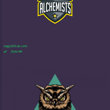
naga303.uk.com
Data HK