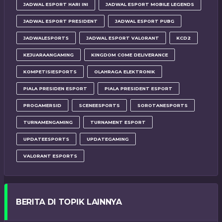
JADWAL ESPORT HARI INI
JADWAL ESPORT MOBILE LEGENDS
JADWAL ESPORT PRESIDENT
JADWAL ESPORT PUBG
JADWALESPORTS
JADWAL ESPORT VALORANT
KCD2
KEJUARAANGAMING
KINGDOM COME DELIVERANCE
KOMPETISIESPORTS
OLAHRAGA ELEKTRONIK
PIALA PRESIDEN ESPORT
PIALA PRESIDENT ESPORT
PROGAMERSID
SCENEESPORTS
SOROTANESPORTS
TURNAMENGAMING
TURNAMENT ESPORT
UPDATEESPORTS
UPDATEGAMING
VALORANT ESPORTS
BERITA DI TOPIK LAINNYA