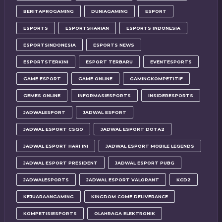
BERITAPROGAMING
DUNIAGAMING
ESPORT
ESPORTS
ESPORTSHARIAN
ESPORTS INDONESIA
ESPORTSINDONESIA
ESPORTS NEWS
ESPORTSTERKINI
ESPORT TERBARU
EVENTESPORTS
GAME ESPORT
GAME ONLINE
GAMINGKOMPETITIF
GEMES ONLINE
INFORMASIESPORTS
INSIDERESPORTS
JADWALESPORT
JADWAL ESPORT
JADWAL ESPORT CSGO
JADWAL ESPORT DOTA2
JADWAL ESPORT HARI INI
JADWAL ESPORT MOBILE LEGENDS
JADWAL ESPORT PRESIDENT
JADWAL ESPORT PUBG
JADWALESPORTS
JADWAL ESPORT VALORANT
KCD2
KEJUARAANGAMING
KINGDOM COME DELIVERANCE
KOMPETISIESPORTS
OLAHRAGA ELEKTRONIK