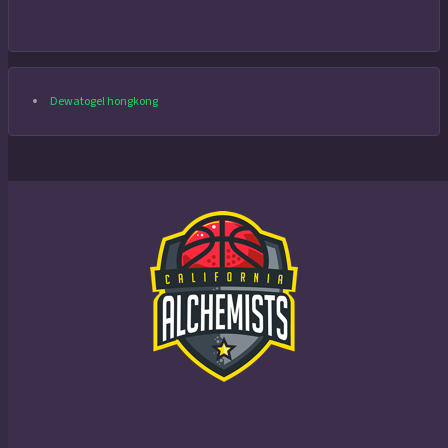
Dewatogel hongkong