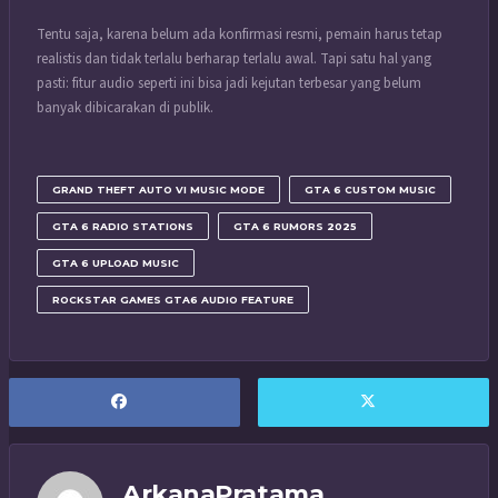
Tentu saja, karena belum ada konfirmasi resmi, pemain harus tetap
realistis dan tidak terlalu berharap terlalu awal. Tapi satu hal yang
pasti: fitur audio seperti ini bisa jadi kejutan terbesar yang belum
banyak dibicarakan di publik.
GRAND THEFT AUTO VI MUSIC MODE
GTA 6 CUSTOM MUSIC
GTA 6 RADIO STATIONS
GTA 6 RUMORS 2025
GTA 6 UPLOAD MUSIC
ROCKSTAR GAMES GTA6 AUDIO FEATURE
ArkanaPratama