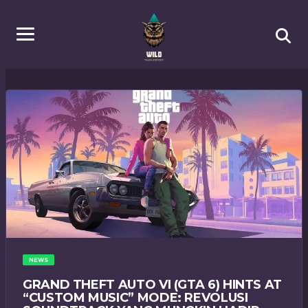
NEWS
GRAND THEFT AUTO VI (GTA 6) HINTS AT
“CUSTOM MUSIC” MODE: REVOLUSI