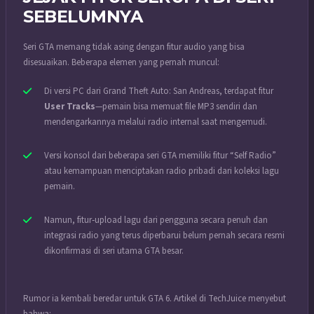
SEBELUMNYA
Seri GTA memang tidak asing dengan fitur audio yang bisa
disesuaikan. Beberapa elemen yang pernah muncul:
Di versi PC dari Grand Theft Auto: San Andreas, terdapat fitur
User Tracks
—pemain bisa memuat file MP3 sendiri dan
mendengarkannya melalui radio internal saat mengemudi.
Versi konsol dari beberapa seri GTA memiliki fitur “Self Radio”
atau kemampuan menciptakan radio pribadi dari koleksi lagu
pemain.
Namun, fitur‐upload lagu dari pengguna secara penuh dan
integrasi radio yang terus diperbarui belum pernah secara resmi
dikonfirmasi di seri utama GTA besar.
Rumor ia kembali beredar untuk GTA 6. Artikel di TechJuice menyebut
bahwa: