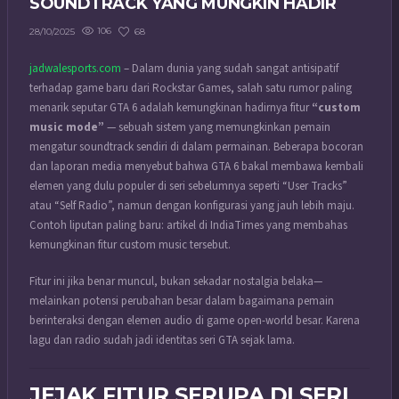
SOUNDTRACK YANG MUNGKIN HADIR
106
68
28/10/2025
jadwalesports.com
– Dalam dunia yang sudah sangat antisipatif
terhadap game baru dari Rockstar Games, salah satu rumor paling
menarik seputar GTA 6 adalah kemungkinan hadirnya fitur
“custom
music mode”
— sebuah sistem yang memungkinkan pemain
mengatur soundtrack sendiri di dalam permainan. Beberapa bocoran
dan laporan media menyebut bahwa GTA 6 bakal membawa kembali
elemen yang dulu populer di seri sebelumnya seperti “User Tracks”
atau “Self Radio”, namun dengan konfigurasi yang jauh lebih maju.
Contoh liputan paling baru: artikel di IndiaTimes yang membahas
kemungkinan fitur custom music tersebut.
Fitur ini jika benar muncul, bukan sekadar nostalgia belaka—
melainkan potensi perubahan besar dalam bagaimana pemain
berinteraksi dengan elemen audio di game open-world besar. Karena
lagu dan radio sudah jadi identitas seri GTA sejak lama.
JEJAK FITUR SERUPA DI SERI