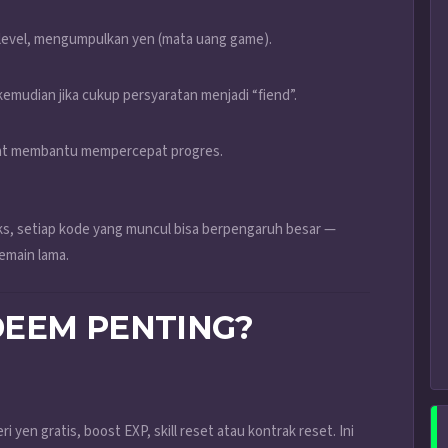
 level, mengumpulkan yen (mata uang game).
 kemudian jika cukup persyaratan menjadi “fiend”.
gat membantu mempercepat progres.
s, setiap kode yang muncul bisa berpengaruh besar —
emain lama.
DEEM PENTING?
 yen gratis, boost EXP, skill reset atau kontrak reset. Ini