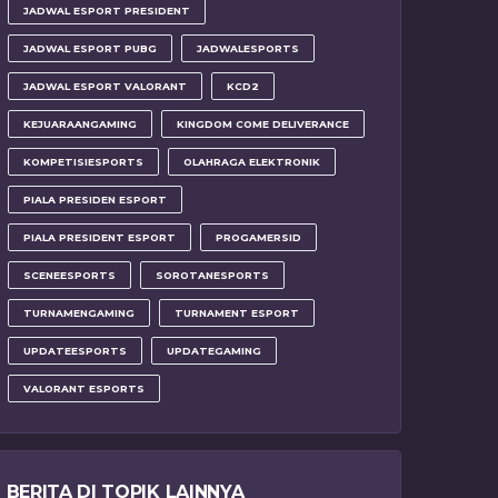
JADWAL ESPORT PRESIDENT
JADWAL ESPORT PUBG
JADWALESPORTS
JADWAL ESPORT VALORANT
KCD2
KEJUARAANGAMING
KINGDOM COME DELIVERANCE
KOMPETISIESPORTS
OLAHRAGA ELEKTRONIK
PIALA PRESIDEN ESPORT
PIALA PRESIDENT ESPORT
PROGAMERSID
SCENEESPORTS
SOROTANESPORTS
TURNAMENGAMING
TURNAMENT ESPORT
UPDATEESPORTS
UPDATEGAMING
VALORANT ESPORTS
BERITA DI TOPIK LAINNYA