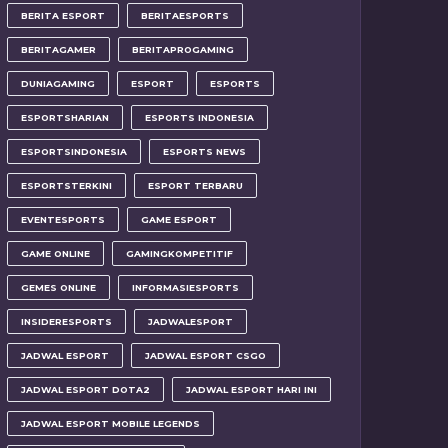
BERITA ESPORT
BERITAESPORTS
BERITAGAMER
BERITAPROGAMING
DUNIAGAMING
ESPORT
ESPORTS
ESPORTSHARIAN
ESPORTS INDONESIA
ESPORTSINDONESIA
ESPORTS NEWS
ESPORTSTERKINI
ESPORT TERBARU
EVENTESPORTS
GAME ESPORT
GAME ONLINE
GAMINGKOMPETITIF
GEMES ONLINE
INFORMASIESPORTS
INSIDERESPORTS
JADWALESPORT
JADWAL ESPORT
JADWAL ESPORT CSGO
JADWAL ESPORT DOTA2
JADWAL ESPORT HARI INI
JADWAL ESPORT MOBILE LEGENDS