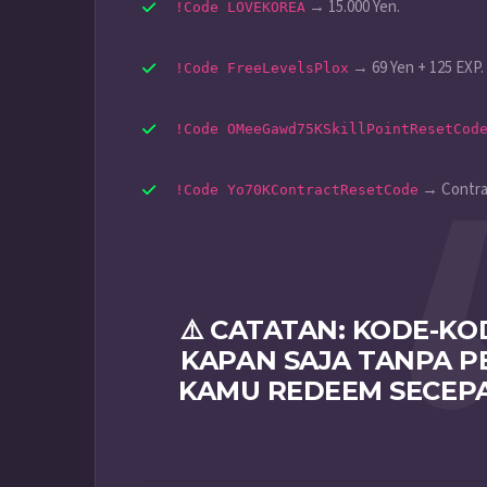
→ 15.000 Yen.
!Code LOVEKOREA
→ 69 Yen + 125 EXP.
!Code FreeLevelsPlox
!Code OMeeGawd75KSkillPointResetCod
→ Contra
!Code Yo70KContractResetCode
⚠️ CATATAN: KODE-KO
KAPAN SAJA TANPA P
KAMU REDEEM SECEP