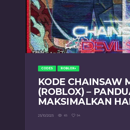
CODES
ROBLOX+
KODE CHAINSAW M
(ROBLOX) – PAND
MAKSIMALKAN HAD
25/10/2025
65
54