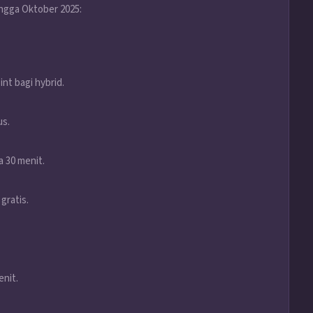
ngga Oktober 2025:
int bagi hybrid.
us.
 30 menit.
gratis.
nit.