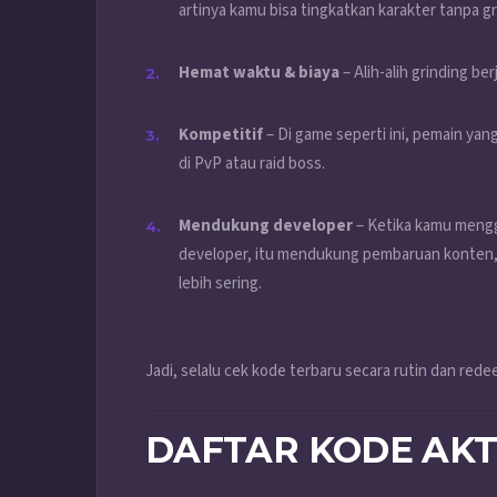
artinya kamu bisa tingkatkan karakter tanpa gri
Hemat waktu & biaya
– Alih-alih grinding be
Kompetitif
– Di game seperti ini, pemain yang
di PvP atau raid boss.
Mendukung developer
– Ketika kamu mengg
developer, itu mendukung pembaruan konten
lebih sering.
Jadi, selalu cek kode terbaru secara rutin dan re
DAFTAR KODE AKTI