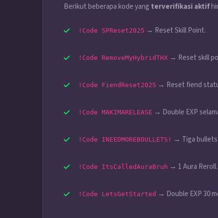
Berikut beberapa kode yang
terverifikasi aktif
hi
→ Reset Skill Point.
!Code SPReset2025
→ Reset skill po
!Code RemoveMyHybridTHX
→ Reset fiend stat
!Code FiendReset2025
→ Double EXP selama
!Code MAKIMARELEASE
→ Tiga bullets 
!Code INEEDMOREBOULLETS!
→ 1 Aura Reroll.
!Code ItsCalledAuraBruh
→ Double EXP 30 me
!Code LetsGetStarted