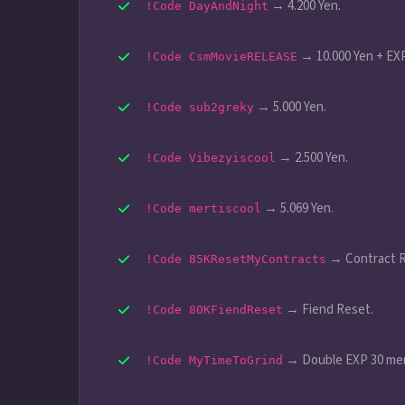
→ 4.200 Yen.
!Code DayAndNight
→ 10.000 Yen + EXP
!Code CsmMovieRELEASE
→ 5.000 Yen.
!Code sub2greky
→ 2.500 Yen.
!Code Vibezyiscool
→ 5.069 Yen.
!Code mertiscool
→ Contract R
!Code 85KResetMyContracts
→ Fiend Reset.
!Code 80KFiendReset
→ Double EXP 30 men
!Code MyTimeToGrind