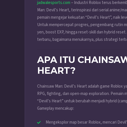
jadwalesports.com
– Industri Roblox terus berkemb
Man: Devil’s Heart, terinspirasi dari serial anime/
pemain mengejar kekuatan “Devil’s Heart”, naik l
Untuk mempercepat progres, pengembang rutin me
yen, boost EXP, hingga reset-skill dan hybrid reset.
terbaru, bagaimana menukarnya, plus strategi terb
APA ITU CHAINSAW
HEART?
Chainsaw Man: Devil’s Heart adalah game Roblox 
RPG, fighting, dan open-map exploration. Pemain 
“Devil’s Heart” untuk berubah menjadi hybrid (cam
Gameplay mencakup:
Mengeksplor map besar Roblox, mencari Devil’