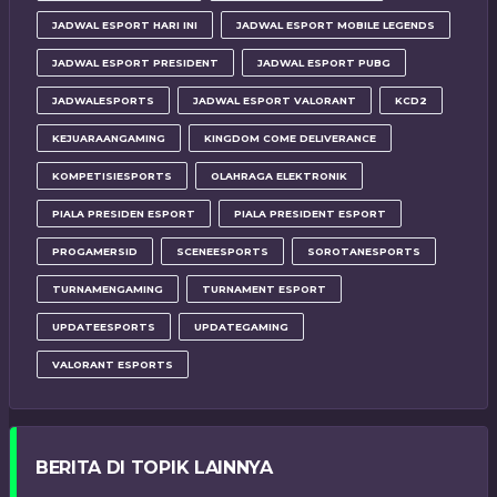
JADWAL ESPORT HARI INI
JADWAL ESPORT MOBILE LEGENDS
JADWAL ESPORT PRESIDENT
JADWAL ESPORT PUBG
JADWALESPORTS
JADWAL ESPORT VALORANT
KCD2
KEJUARAANGAMING
KINGDOM COME DELIVERANCE
KOMPETISIESPORTS
OLAHRAGA ELEKTRONIK
PIALA PRESIDEN ESPORT
PIALA PRESIDENT ESPORT
PROGAMERSID
SCENEESPORTS
SOROTANESPORTS
TURNAMENGAMING
TURNAMENT ESPORT
UPDATEESPORTS
UPDATEGAMING
VALORANT ESPORTS
BERITA DI TOPIK LAINNYA