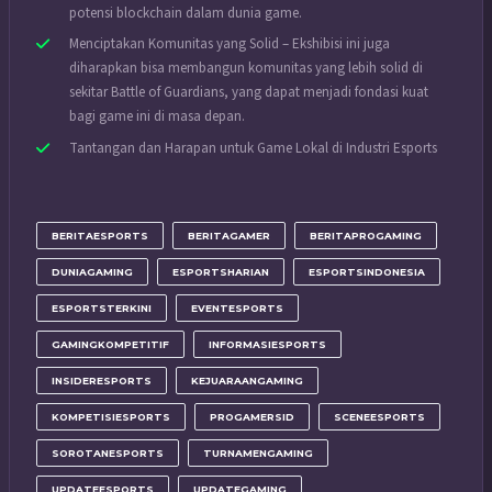
potensi blockchain dalam dunia game.
Menciptakan Komunitas yang Solid – Ekshibisi ini juga
diharapkan bisa membangun komunitas yang lebih solid di
sekitar Battle of Guardians, yang dapat menjadi fondasi kuat
bagi game ini di masa depan.
Tantangan dan Harapan untuk Game Lokal di Industri Esports
BERITAESPORTS
BERITAGAMER
BERITAPROGAMING
DUNIAGAMING
ESPORTSHARIAN
ESPORTSINDONESIA
ESPORTSTERKINI
EVENTESPORTS
GAMINGKOMPETITIF
INFORMASIESPORTS
INSIDERESPORTS
KEJUARAANGAMING
KOMPETISIESPORTS
PROGAMERSID
SCENEESPORTS
SOROTANESPORTS
TURNAMENGAMING
UPDATEESPORTS
UPDATEGAMING