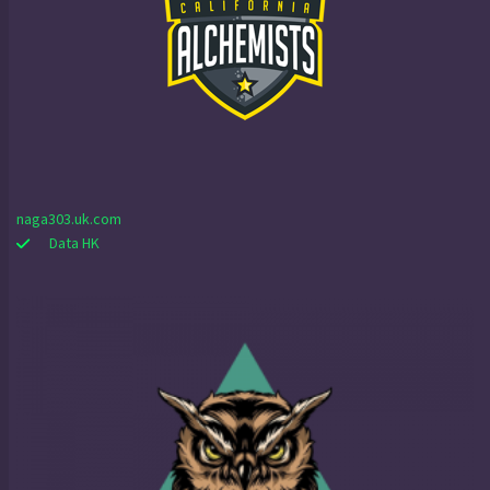
naga303.uk.com
Data HK