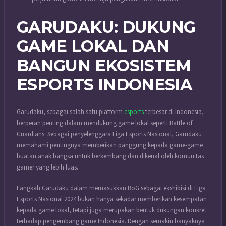
GARUDAKU: DUKUNG
GAME LOKAL DAN
BANGUN EKOSISTEM
ESPORTS INDONESIA
Garudaku, sebagai salah satu platform
esports
terbesar di Indonesia,
berperan penting dalam mendukung game lokal seperti Battle of
Guardians. Sebagai penyelenggara Liga Esports Nasional, Garudaku
memahami pentingnya memberikan panggung kepada game-game
buatan anak bangsa untuk berkembang dan dikenal oleh komunitas
gamer yang lebih luas.
Langkah Garudaku dalam memasukkan BoG sebagai ekshibisi di Liga
Esports Nasional 2024 bukan hanya sekadar memberikan kesempatan
kepada game lokal, tetapi juga merupakan bentuk dukungan konkret
terhadap pengembang game Indonesia. Dengan semakin banyaknya