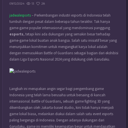
13
28
09/12/2024
jadwalesports
– Perkembangan industri esports di Indonesia telah
tumbuh dengan pesat dalam beberapa tahun terakhir. Tak hanya
game-game populer internasional yang mendominasi panggung
esports
, tetapi kini ada dukungan yang semakin besar terhadap
game-game lokal buatan anak bangsa. Salah satu inisiatif besar yang
menunjukkan komitmen untuk mengangkat karya lokal adalah
dengan memasukkan Battle of Guardians sebagai bagian dari ekshibisi
dalam Liga Esports Nasional 2024 yang didukung oleh Garudaku.
Langkah ini merupakan angin segar bagi pengembang game
Indonesia yang telah lama berusaha untuk bersaing di kancah
internasional. Battle of Guardians, sebuah game fighting 3D yang
dikembangkan oleh Jakarta-based studio, kini tidak hanya menjadi
game lokal biasa, melainkan diakui dalam salah satu event esports
paling bergengsi di Indonesia. Dengan adanya dukungan dari
Garudaku, game ini memiliki kesempatan besar untuk mendapatkan