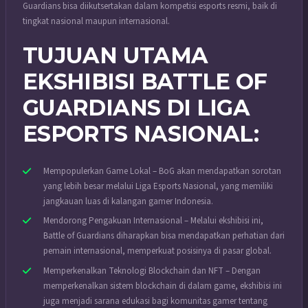
Guardians bisa diikutsertakan dalam kompetisi esports resmi, baik di
tingkat nasional maupun internasional.
TUJUAN UTAMA
EKSHIBISI BATTLE OF
GUARDIANS DI LIGA
ESPORTS NASIONAL:
Mempopulerkan Game Lokal – BoG akan mendapatkan sorotan
yang lebih besar melalui Liga Esports Nasional, yang memiliki
jangkauan luas di kalangan gamer Indonesia.
Mendorong Pengakuan Internasional – Melalui ekshibisi ini,
Battle of Guardians diharapkan bisa mendapatkan perhatian dari
pemain internasional, memperkuat posisinya di pasar global.
Memperkenalkan Teknologi Blockchain dan NFT – Dengan
memperkenalkan sistem blockchain di dalam game, ekshibisi ini
juga menjadi sarana edukasi bagi komunitas gamer tentang