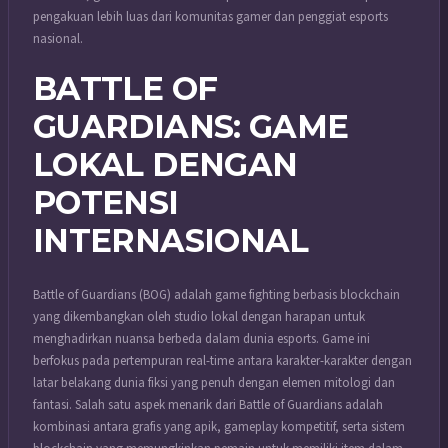
pengakuan lebih luas dari komunitas gamer dan penggiat esports
nasional.
BATTLE OF
GUARDIANS: GAME
LOKAL DENGAN
POTENSI
INTERNASIONAL
Battle of Guardians (BOG) adalah game fighting berbasis blockchain
yang dikembangkan oleh studio lokal dengan harapan untuk
menghadirkan nuansa berbeda dalam dunia esports. Game ini
berfokus pada pertempuran real-time antara karakter-karakter dengan
latar belakang dunia fiksi yang penuh dengan elemen mitologi dan
fantasi. Salah satu aspek menarik dari Battle of Guardians adalah
kombinasi antara grafis yang apik, gameplay kompetitif, serta sistem