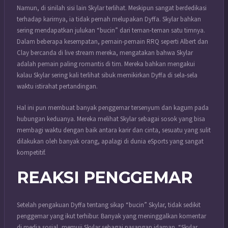
Namun, di sinilah sisi lain Skylar terlihat. Meskipun sangat berdedikasi
terhadap karirnya, ia tidak pernah melupakan Dyffa. Skylar bahkan
sering mendapatkan julukan “bucin” dari teman-teman satu timnya.
Dalam beberapa kesempatan, pemain-pemain RRQ seperti Albert dan
Clay bercanda di live stream mereka, mengatakan bahwa Skylar
adalah pemain paling romantis di tim. Mereka bahkan mengakui
kalau Skylar sering kali terlihat sibuk memikirkan Dyffa di sela-sela
waktu istirahat pertandingan.
Hal ini pun membuat banyak penggemar tersenyum dan kagum pada
hubungan keduanya. Mereka melihat Skylar sebagai sosok yang bisa
membagi waktu dengan baik antara karir dan cinta, sesuatu yang sulit
dilakukan oleh banyak orang, apalagi di dunia eSports yang sangat
kompetitif.
REAKSI PENGGEMAR
Setelah pengakuan Dyffa tentang sikap “bucin” Skylar, tidak sedikit
penggemar yang ikut terhibur. Banyak yang meninggalkan komentar
di media sosial, memuji Skylar sebagai pasangan idaman. “Skylar