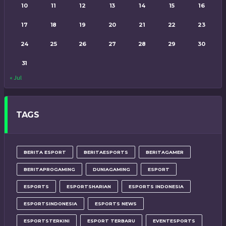
10
11
12
13
14
15
16
17
18
19
20
21
22
23
24
25
26
27
28
29
30
31
« Jul
TAGS
BERITA ESPORT
BERITAESPORTS
BERITAGAMER
BERITAPROGAMING
DUNIAGAMING
ESPORT
ESPORTS
ESPORTSHARIAN
ESPORTS INDONESIA
ESPORTSINDONESIA
ESPORTS NEWS
ESPORTSTERKINI
ESPORT TERBARU
EVENTESPORTS