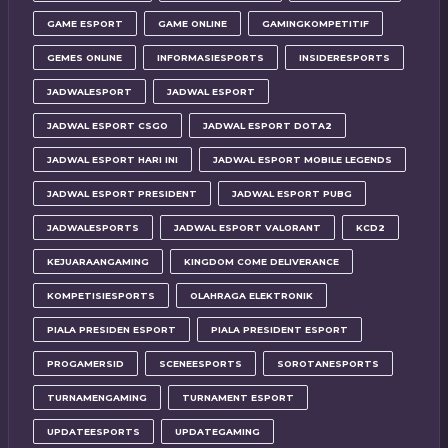
GAME ESPORT
GAME ONLINE
GAMINGKOMPETITIF
GEMES ONLINE
INFORMASIESPORTS
INSIDERESPORTS
JADWALESPORT
JADWAL ESPORT
JADWAL ESPORT CSGO
JADWAL ESPORT DOTA2
JADWAL ESPORT HARI INI
JADWAL ESPORT MOBILE LEGENDS
JADWAL ESPORT PRESIDENT
JADWAL ESPORT PUBG
JADWALESPORTS
JADWAL ESPORT VALORANT
KCD2
KEJUARAANGAMING
KINGDOM COME DELIVERANCE
KOMPETISIESPORTS
OLAHRAGA ELEKTRONIK
PIALA PRESIDEN ESPORT
PIALA PRESIDENT ESPORT
PROGAMERSID
SCENEESPORTS
SOROTANESPORTS
TURNAMENGAMING
TURNAMENT ESPORT
UPDATEESPORTS
UPDATEGAMING