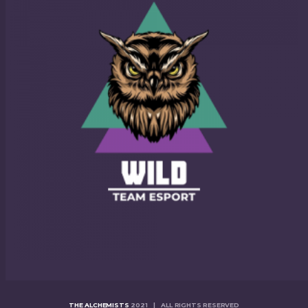
THE ALCHEMISTS
2021 | ALL RIGHTS RESERVED