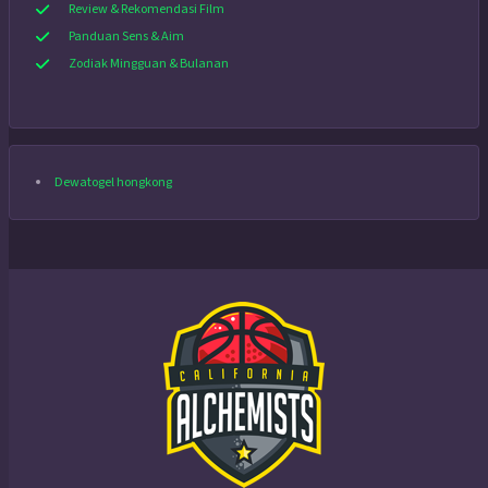
Review & Rekomendasi Film
Panduan Sens & Aim
Zodiak Mingguan & Bulanan
Dewatogel hongkong