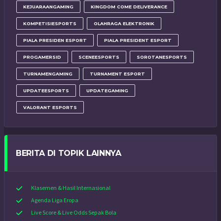
KEJUARAANGAMING
KINGDOM COME DELIVERANCE
KOMPETISIESPORTS
OLAHRAGA ELEKTRONIK
PIALA PRESIDEN ESPORT
PIALA PRESIDENT ESPORT
PROGAMERSID
SCENEESPORTS
SOROTANESPORTS
TURNAMENGAMING
TURNAMENT ESPORT
UPDATEESPORTS
UPDATEGAMING
VALORANT ESPORTS
BERITA DI TOPIK LAINNYA
Klasemen & Hasil Internasional
Agenda Liga Eropa
Live Score & Live Odds Sepak Bola