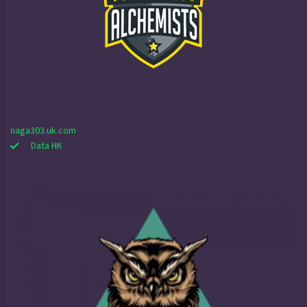
naga303.uk.com
Data HK