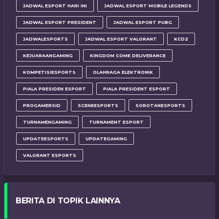
JADWAL ESPORT HARI INI
JADWAL ESPORT MOBILE LEGENDS
JADWAL ESPORT PRESIDENT
JADWAL ESPORT PUBG
JADWALESPORTS
JADWAL ESPORT VALORANT
KCD2
KEJUARAANGAMING
KINGDOM COME DELIVERANCE
KOMPETISIESPORTS
OLAHRAGA ELEKTRONIK
PIALA PRESIDEN ESPORT
PIALA PRESIDENT ESPORT
PROGAMERSID
SCENEESPORTS
SOROTANESPORTS
TURNAMENGAMING
TURNAMENT ESPORT
UPDATEESPORTS
UPDATEGAMING
VALORANT ESPORTS
BERITA DI TOPIK LAINNYA