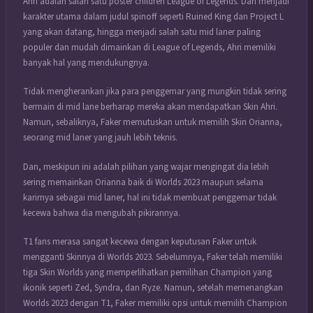
Ahri adalah salah satu poster children League of Legends. Dari menjadi
karakter utama dalam judul spinoff seperti Ruined King dan Project L
yang akan datang, hingga menjadi salah satu mid laner paling
populer dan mudah dimainkan di League of Legends, Ahri memiliki
banyak hal yang mendukungnya.
Tidak mengherankan jika para penggemar yang mungkin tidak sering
bermain di mid lane berharap mereka akan mendapatkan Skin Ahri.
Namun, sebaliknya, Faker memutuskan untuk memilih Skin Orianna,
seorang mid laner yang jauh lebih teknis.
Dan, meskipun ini adalah pilihan yang wajar mengingat dia lebih
sering memainkan Orianna baik di Worlds 2023 maupun selama
karirnya sebagai mid laner, hal ini tidak membuat penggemar tidak
kecewa bahwa dia mengubah pikirannya.
T1 fans merasa sangat kecewa dengan keputusan Faker untuk
mengganti Skinnya di Worlds 2023. Sebelumnya, Faker telah memiliki
tiga Skin Worlds yang memperlihatkan pemilihan Champion yang
ikonik seperti Zed, Syndra, dan Ryze. Namun, setelah memenangkan
Worlds 2023 dengan T1, Faker memiliki opsi untuk memilih Champion