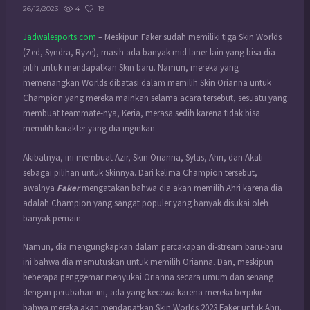
4
19
26/12/2023
Jadwalesports.com
– Meskipun Faker sudah memiliki tiga Skin Worlds
(Zed, Syndra, Ryze), masih ada banyak mid laner lain yang bisa dia
pilih untuk mendapatkan Skin baru. Namun, mereka yang
memenangkan Worlds dibatasi dalam memilih Skin Orianna untuk
Champion yang mereka mainkan selama acara tersebut, sesuatu yang
membuat teammate-nya, Keria, merasa sedih karena tidak bisa
memilih karakter yang dia inginkan.
Akibatnya, ini membuat Azir, Skin Orianna, Sylas, Ahri, dan Akali
sebagai pilihan untuk Skinnya. Dari kelima Champion tersebut,
awalnya
Faker
mengatakan bahwa dia akan memilih Ahri karena dia
adalah Champion yang sangat populer yang banyak disukai oleh
banyak pemain.
Namun, dia mengungkapkan dalam percakapan di-stream baru-baru
ini bahwa dia memutuskan untuk memilih Orianna. Dan, meskipun
beberapa penggemar menyukai Orianna secara umum dan senang
dengan perubahan ini, ada yang kecewa karena mereka berpikir
bahwa mereka akan mendapatkan Skin Worlds 2023 Faker untuk Ahri.