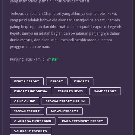
yang memotivasi pemain untuk terus berprestasi.
Terlepas dari pilihan Champion yang akhirnya diambil oleh Faker,
yang pasti adalah bahwa dia akan terus menjadi salah satu pemain
paling berpengaruh dan dihormati dalam sejarah League of Legends.
Keputusannya ini adalah bagian dari perjalanan panjangnya dalam
dunia esports, dan akan selalu menjadi pembicaraan di antara
penggemar dan pemain.
Kunjungi situs kami di
7meter
BERITA ESPORT
ESPORT
ESPORTS
ESPORTS INDONESIA
ESPORTS NEWS
GAME ESPORT
GAME ONLINE
JADWAL ESPORT HARI INI
JADWALESPORT
JADWALESPORTS
OLAHRAGA ELEKTRONIK
PIALA PRESIDENT ESPORT
VALORANT ESPORTS