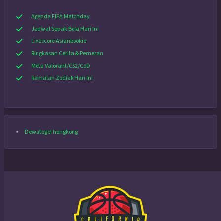
Agenda FIFA Matchday
Jadwal Sepak Bola Hari Ini
Livescore Asianbookie
Ringkasan Cerita & Pemeran
Meta Valorant/CS2/CoD
Ramalan Zodiak Hari Ini
Dewatogel hongkong