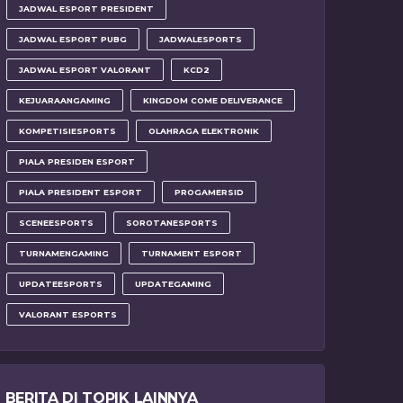
JADWAL ESPORT PRESIDENT
JADWAL ESPORT PUBG
JADWALESPORTS
JADWAL ESPORT VALORANT
KCD2
KEJUARAANGAMING
KINGDOM COME DELIVERANCE
KOMPETISIESPORTS
OLAHRAGA ELEKTRONIK
PIALA PRESIDEN ESPORT
PIALA PRESIDENT ESPORT
PROGAMERSID
SCENEESPORTS
SOROTANESPORTS
TURNAMENGAMING
TURNAMENT ESPORT
UPDATEESPORTS
UPDATEGAMING
VALORANT ESPORTS
BERITA DI TOPIK LAINNYA