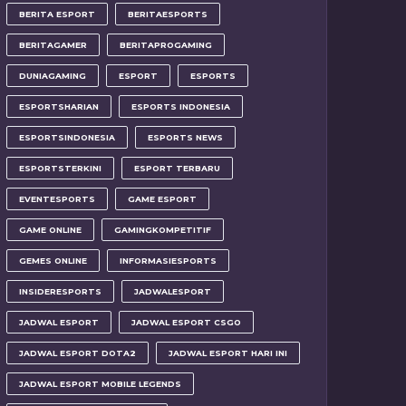
BERITA ESPORT
BERITAESPORTS
BERITAGAMER
BERITAPROGAMING
DUNIAGAMING
ESPORT
ESPORTS
ESPORTSHARIAN
ESPORTS INDONESIA
ESPORTSINDONESIA
ESPORTS NEWS
ESPORTSTERKINI
ESPORT TERBARU
EVENTESPORTS
GAME ESPORT
GAME ONLINE
GAMINGKOMPETITIF
GEMES ONLINE
INFORMASIESPORTS
INSIDERESPORTS
JADWALESPORT
JADWAL ESPORT
JADWAL ESPORT CSGO
JADWAL ESPORT DOTA2
JADWAL ESPORT HARI INI
JADWAL ESPORT MOBILE LEGENDS