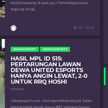
kembali memanas di awal Leg 2. Pertandingan besar
langsung tersaji...
218
115
JADWALESPORT
JADWALESPORTS
HASIL MPL ID S15:
PERTARUNGAN LAWAN
DEWA UNITED ESPORTS
HANYA ANGIN LEWAT, 2-0
UNTUK RRQ HOSHI
10/07/2025
Jadwalesports.com – Aura raja kembali menyala. Dalam
lanjutan babak regular season MPL Indonesia Season