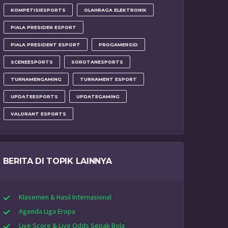
KOMPETISIESPORTS
OLAHRAGA ELEKTRONIK
PIALA PRESIDEN ESPORT
PIALA PRESIDENT ESPORT
PROGAMERSID
SCENEESPORTS
SOROTANESPORTS
TURNAMENGAMING
TURNAMENT ESPORT
UPDATEESPORTS
UPDATEGAMING
VALORANT ESPORTS
BERITA DI TOPIK LAINNYA
Klasemen & Hasil Internasional
Agenda Liga Eropa
Live Score & Live Odds Sepak Bola