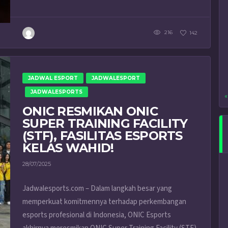
216
142
JADWAL ESPORT
JADWALESPORT
JADWALESPORTS
«
ONIC RESMIKAN ONIC
SUPER TRAINING FACILITY
(STF), FASILITAS ESPORTS
KELAS WAHID!
28/07/2025
Jadwalesports.com – Dalam langkah besar yang
memperkuat komitmennya terhadap perkembangan
esports profesional di Indonesia, ONIC Esports