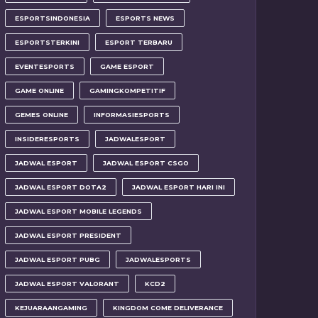
ESPORTSINDONESIA
ESPORTS NEWS
ESPORTSTERKINI
ESPORT TERBARU
EVENTESPORTS
GAME ESPORT
GAME ONLINE
GAMINGKOMPETITIF
GEMES ONLINE
INFORMASIESPORTS
INSIDERESPORTS
JADWALESPORT
JADWAL ESPORT
JADWAL ESPORT CSGO
JADWAL ESPORT DOTA2
JADWAL ESPORT HARI INI
JADWAL ESPORT MOBILE LEGENDS
JADWAL ESPORT PRESIDENT
JADWAL ESPORT PUBG
JADWALESPORTS
JADWAL ESPORT VALORANT
KCD2
KEJUARAANGAMING
KINGDOM COME DELIVERANCE