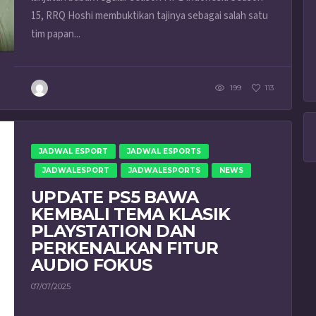
15, RRQ Hoshi membuktikan tajinya sebagai salah satu
tim papan...
199
113
JADWAL ESPORT
JADWAL ESPORTS
JADWALESPORT
JADWALESPORTS
NEWS
UPDATE PS5 BAWA
KEMBALI TEMA KLASIK
PLAYSTATION DAN
PERKENALKAN FITUR
AUDIO FOKUS
07/07/2025