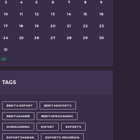
3
4
5
6
7
8
9
10
11
12
13
14
15
16
17
18
19
20
21
22
23
24
25
26
27
28
29
30
31
 Jul
TAGS
BERITA ESPORT
BERITAESPORTS
BERITAGAMER
BERITAPROGAMING
DUNIAGAMING
ESPORT
ESPORTS
ESPORTSHARIAN
ESPORTS INDONESIA