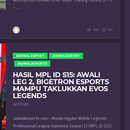
akhirnya meresmikan ONIC Super Training Facility (STF)
—...
204
120
JADWAL ESPORT
JADWALESPORT
JADWALESPORTS
HASIL MPL ID S15: AWALI
LEG 2, BIGETRON ESPORTS
MAMPU TAKLUKKAN EVOS
LEGENDS
15/07/2025
Jadwalesports.com – Musim reguler Mobile Legends
Professional League Indonesia Season 15 (MPL ID S15)