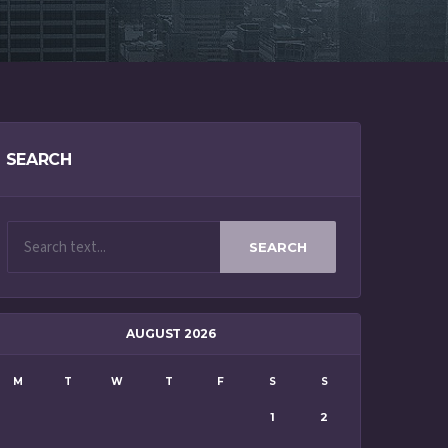
SEARCH
SEARCH
AUGUST 2026
M
T
W
T
F
S
S
1
2