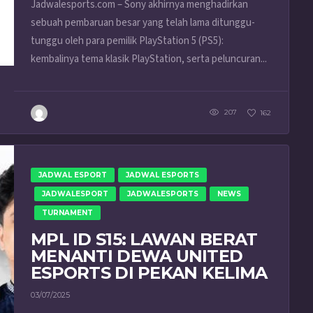
Jadwalesports.com – Sony akhirnya menghadirkan
sebuah pembaruan besar yang telah lama ditunggu-
tunggu oleh para pemilik PlayStation 5 (PS5):
kembalinya tema klasik PlayStation, serta peluncuran...
207
162
JADWAL ESPORT
JADWAL ESPORTS
JADWALESPORT
JADWALESPORTS
NEWS
TURNAMENT
MPL ID S15: LAWAN BERAT
MENANTI DEWA UNITED
ESPORTS DI PEKAN KELIMA
03/07/2025