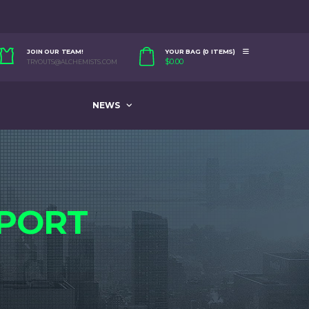
JOIN OUR TEAM!
YOUR BAG (0 ITEMS)
$
0.00
TRYOUTS@ALCHEMISTS.COM
NEWS
PORT