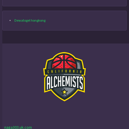
Dewatogel hongkong
naga303.uk.com