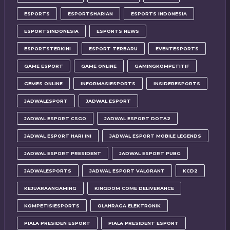
ESPORTS
ESPORTSHARIAN
ESPORTS INDONESIA
ESPORTSINDONESIA
ESPORTS NEWS
ESPORTSTERKINI
ESPORT TERBARU
EVENTESPORTS
GAME ESPORT
GAME ONLINE
GAMINGKOMPETITIF
GEMES ONLINE
INFORMASIESPORTS
INSIDERESPORTS
JADWALESPORT
JADWAL ESPORT
JADWAL ESPORT CSGO
JADWAL ESPORT DOTA2
JADWAL ESPORT HARI INI
JADWAL ESPORT MOBILE LEGENDS
JADWAL ESPORT PRESIDENT
JADWAL ESPORT PUBG
JADWALESPORTS
JADWAL ESPORT VALORANT
KCD2
KEJUARAANGAMING
KINGDOM COME DELIVERANCE
KOMPETISIESPORTS
OLAHRAGA ELEKTRONIK
PIALA PRESIDEN ESPORT
PIALA PRESIDENT ESPORT