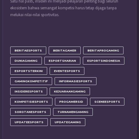
Satu hal pasti, insiden ini menjadi pelajaran penting bagi seluruh
ekosistem bahwa semangat kompetisi harus tetap dijaga tanpa
melukai nilai-nilai sportivitas.
BERITAESPORTS
BERITAGAMER
BERITAPROGAMING
DUNIAGAMING
ESPORTSHARIAN
ESPORTSINDONESIA
ESPORTSTERKINI
EVENTESPORTS
GAMINGKOMPETITIF
INFORMASIESPORTS
INSIDERESPORTS
KEJUARAANGAMING
KOMPETISIESPORTS
PROGAMERSID
SCENEESPORTS
SOROTANESPORTS
TURNAMENGAMING
UPDATEESPORTS
UPDATEGAMING