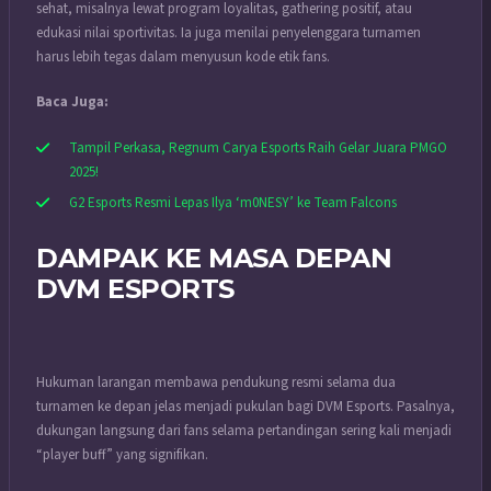
sehat, misalnya lewat program loyalitas, gathering positif, atau
edukasi nilai sportivitas. Ia juga menilai penyelenggara turnamen
harus lebih tegas dalam menyusun kode etik fans.
Baca Juga:
Tampil Perkasa, Regnum Carya Esports Raih Gelar Juara PMGO
2025!
G2 Esports Resmi Lepas Ilya ‘m0NESY’ ke Team Falcons
DAMPAK KE MASA DEPAN
DVM ESPORTS
Hukuman larangan membawa pendukung resmi selama dua
turnamen ke depan jelas menjadi pukulan bagi DVM Esports. Pasalnya,
dukungan langsung dari fans selama pertandingan sering kali menjadi
“player buff” yang signifikan.