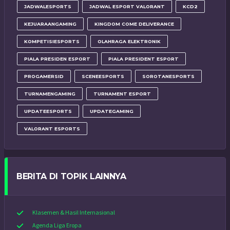
JADWALESPORTS
JADWAL ESPORT VALORANT
KCD2
KEJUARAANGAMING
KINGDOM COME DELIVERANCE
KOMPETISIESPORTS
OLAHRAGA ELEKTRONIK
PIALA PRESIDEN ESPORT
PIALA PRESIDENT ESPORT
PROGAMERSID
SCENEESPORTS
SOROTANESPORTS
TURNAMENGAMING
TURNAMENT ESPORT
UPDATEESPORTS
UPDATEGAMING
VALORANT ESPORTS
BERITA DI TOPIK LAINNYA
Klasemen & Hasil Internasional
Agenda Liga Eropa