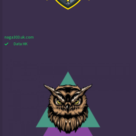
naga303.uk.com
Data HK