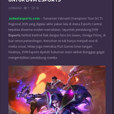
UNTUK DVM ESPORTS
7
33
22/05/2025
Jadwalesports.com
– Turnamen Valorant Champions Tour (VCT)
Regional 2025 yang digelar akhir pekan lalu di Arena Esports Central
terpaksa diwarnai insiden memalukan. Sejumlah pendukung DVM
Esports
terlibat bentrok fisik dengan fans tim lawan, Omega Prime, di
luar venue pertandingan. Kericuhan ini tak hanya menjadi viral di
media sosial, tetapi juga memaksa Riot Games turun tangan.
Hasilnya, DVM Esports dijatuhi hukuman resmi akibat dianggap gagal
mengendalikan pendukung mereka.