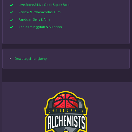
Live Score & Live Odds Sepak Bola
Review & Rekomendasi Film
Panduan Sens & Aim
Zodiak Mingguan & Bulanan
Dewatogel hongkong