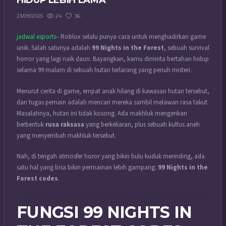
HIDUP LEBIH LAMA
24
36
23/09/2025
jadwal esports
– Roblox selalu punya cara untuk menghadirkan game
unik. Salah satunya adalah
99 Nights in the Forest
, sebuah survival
horror yang lagi naik daun. Bayangkan, kamu diminta bertahan hidup
selama 99 malam di sebuah hutan terlarang yang penuh misteri.
Menurut cerita di game, empat anak hilang di kawasan hutan tersebut,
dan tugas pemain adalah mencari mereka sambil melawan rasa takut.
Masalahnya, hutan ini tidak kosong. Ada makhluk mengerikan
berbentuk
rusa raksasa
yang berkeliaran, plus sebuah kultus aneh
yang menyembah makhluk tersebut.
Nah, di tengah atmosfer horor yang bikin bulu kuduk merinding, ada
satu hal yang bisa bikin permainan lebih gampang:
99 Nights in the
Forest codes
.
FUNGSI 99 NIGHTS IN