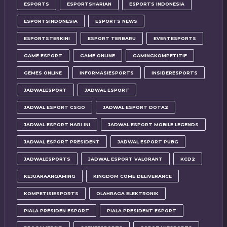
ESPORTS
ESPORTSHARIAN
ESPORTS INDONESIA
ESPORTSINDONESIA
ESPORTS NEWS
ESPORTSTERKINI
ESPORT TERBARU
EVENTESPORTS
GAME ESPORT
GAME ONLINE
GAMINGKOMPETITIF
GEMES ONLINE
INFORMASIESPORTS
INSIDERESPORTS
JADWALESPORT
JADWAL ESPORT
JADWAL ESPORT CSGO
JADWAL ESPORT DOTA2
JADWAL ESPORT HARI INI
JADWAL ESPORT MOBILE LEGENDS
JADWAL ESPORT PRESIDENT
JADWAL ESPORT PUBG
JADWALESPORTS
JADWAL ESPORT VALORANT
KCD2
KEJUARAANGAMING
KINGDOM COME DELIVERANCE
KOMPETISIESPORTS
OLAHRAGA ELEKTRONIK
PIALA PRESIDEN ESPORT
PIALA PRESIDENT ESPORT