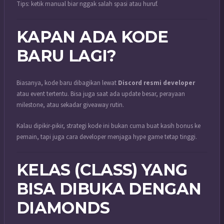
Tips: ketik manual biar nggak salah spasi atau huruf.
KAPAN ADA KODE
BARU LAGI?
Biasanya, kode baru dibagikan lewat
Discord resmi developer
atau event tertentu. Bisa juga saat ada update besar, perayaan
milestone, atau sekadar giveaway rutin.
Kalau dipikir-pikir, strategi kode ini bukan cuma buat kasih bonus ke
pemain, tapi juga cara developer menjaga hype game tetap tinggi.
KELAS (CLASS) YANG
BISA DIBUKA DENGAN
DIAMONDS