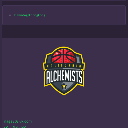
Dewatogel hongkong
naga303.uk.com
Data HK