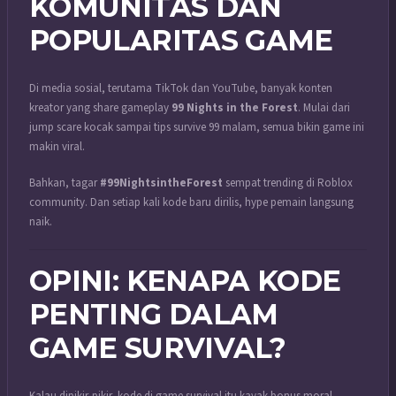
KOMUNITAS DAN
POPULARITAS GAME
Di media sosial, terutama TikTok dan YouTube, banyak konten
kreator yang share gameplay
99 Nights in the Forest
. Mulai dari
jump scare kocak sampai tips survive 99 malam, semua bikin game ini
makin viral.
Bahkan, tagar
#99NightsintheForest
sempat trending di Roblox
community. Dan setiap kali kode baru dirilis, hype pemain langsung
naik.
OPINI: KENAPA KODE
PENTING DALAM
GAME SURVIVAL?
Kalau dipikir-pikir, kode di game survival itu kayak bonus moral.