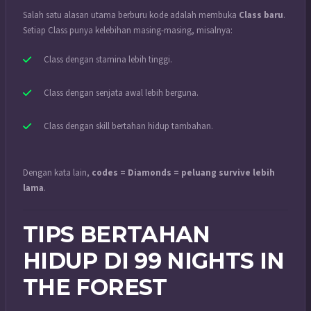
Salah satu alasan utama berburu kode adalah membuka
Class baru
.
Setiap Class punya kelebihan masing-masing, misalnya:
Class dengan stamina lebih tinggi.
Class dengan senjata awal lebih berguna.
Class dengan skill bertahan hidup tambahan.
Dengan kata lain,
codes = Diamonds = peluang survive lebih
lama
.
TIPS BERTAHAN
HIDUP DI 99 NIGHTS IN
THE FOREST