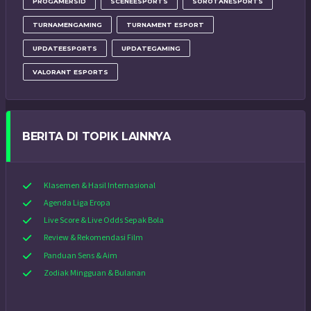
PROGAMERSID
SCENEESPORTS
SOROTANESPORTS
TURNAMENGAMING
TURNAMENT ESPORT
UPDATEESPORTS
UPDATEGAMING
VALORANT ESPORTS
BERITA DI TOPIK LAINNYA
Klasemen & Hasil Internasional
Agenda Liga Eropa
Live Score & Live Odds Sepak Bola
Review & Rekomendasi Film
Panduan Sens & Aim
Zodiak Mingguan & Bulanan