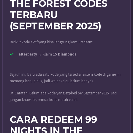
THE FOREST CODES
TERBARU
(SEPTEMBER 2025)
Berikut kode aktif yang bisa langsung kamu redeem:
afterparty
→ Klaim
15 Diamonds
Sejauh ini, baru ada satu kode yang tersedia. Sistem kode di game ini
memang baru dirilis, jadi wajar kalau belum banyak.
📌 Catatan: Belum ada kode yang expired per September 2025. Jadi
jangan khawatir, semua kode masih valid.
CARA REDEEM 99
NIGHTS IN THE