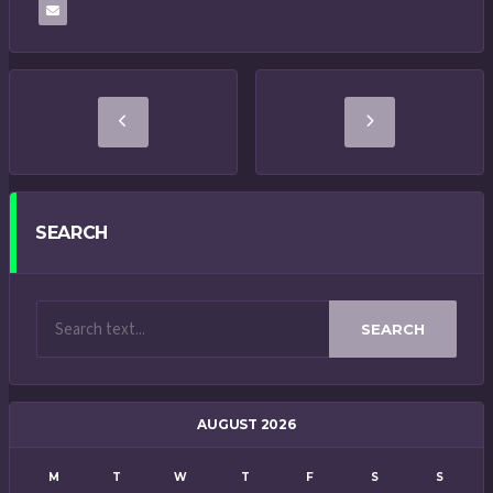
SEARCH
SEARCH
AUGUST 2026
M
T
W
T
F
S
S