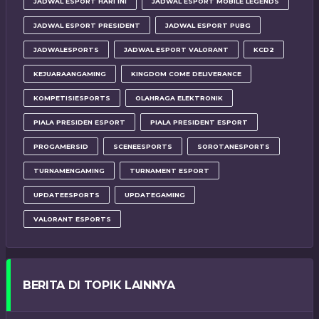
JADWAL ESPORT HARI INI
JADWAL ESPORT MOBILE LEGENDS
JADWAL ESPORT PRESIDENT
JADWAL ESPORT PUBG
JADWALESPORTS
JADWAL ESPORT VALORANT
KCD2
KEJUARAANGAMING
KINGDOM COME DELIVERANCE
KOMPETISIESPORTS
OLAHRAGA ELEKTRONIK
PIALA PRESIDEN ESPORT
PIALA PRESIDENT ESPORT
PROGAMERSID
SCENEESPORTS
SOROTANESPORTS
TURNAMENGAMING
TURNAMENT ESPORT
UPDATEESPORTS
UPDATEGAMING
VALORANT ESPORTS
BERITA DI TOPIK LAINNYA