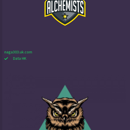
naga303.uk.com
Data HK