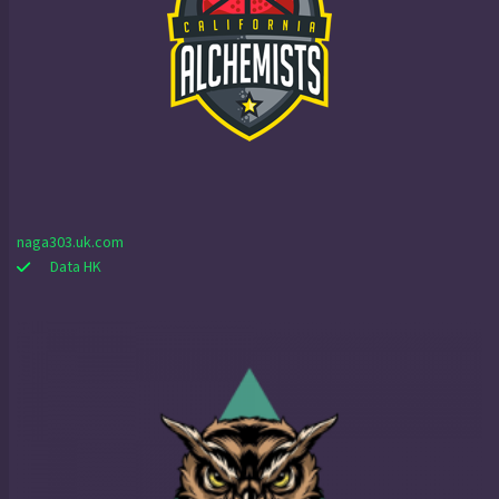
naga303.uk.com
Data HK