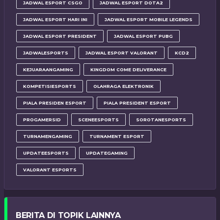
JADWAL ESPORT CSGO
JADWAL ESPORT DOTA2
JADWAL ESPORT HARI INI
JADWAL ESPORT MOBILE LEGENDS
JADWAL ESPORT PRESIDENT
JADWAL ESPORT PUBG
JADWALESPORTS
JADWAL ESPORT VALORANT
KCD2
KEJUARAANGAMING
KINGDOM COME DELIVERANCE
KOMPETISIESPORTS
OLAHRAGA ELEKTRONIK
PIALA PRESIDEN ESPORT
PIALA PRESIDENT ESPORT
PROGAMERSID
SCENEESPORTS
SOROTANESPORTS
TURNAMENGAMING
TURNAMENT ESPORT
UPDATEESPORTS
UPDATEGAMING
VALORANT ESPORTS
BERITA DI TOPIK LAINNYA