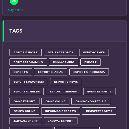
30
« Aug
Oct »
TAGS
BERITA ESPORT
BERITAESPORTS
BERITAGAMER
BERITAPROGAMING
DUNIAGAMING
ESPORT
ESPORTS
ESPORTSHARIAN
ESPORTS INDONESIA
ESPORTSINDONESIA
ESPORTS NEWS
ESPORTSTERKINI
ESPORT TERBARU
EVENTESPORTS
GAME ESPORT
GAME ONLINE
GAMINGKOMPETITIF
GEMES ONLINE
INFORMASIESPORTS
INSIDERESPORTS
JADWALESPORT
JADWAL ESPORT