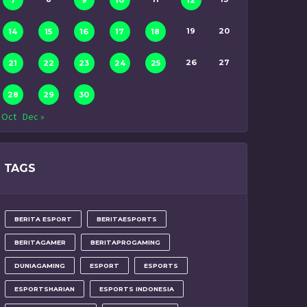
7
9
10
12
19
20
14
15
16
17
18
26
27
21
22
23
24
25
28
29
30
 Oct
Dec »
TAGS
BERITA ESPORT
BERITAESPORTS
BERITAGAMER
BERITAPROGAMING
DUNIAGAMING
ESPORT
ESPORTS
ESPORTSHARIAN
ESPORTS INDONESIA