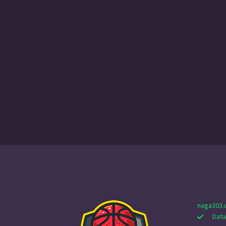
naga303.
Data