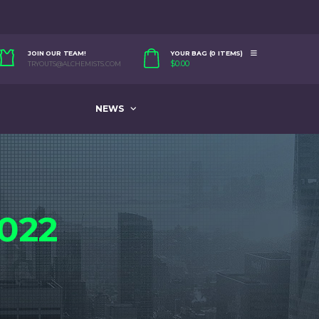
JOIN OUR TEAM!
YOUR BAG (0 ITEMS)
$
0.00
TRYOUTS@ALCHEMISTS.COM
NEWS
022