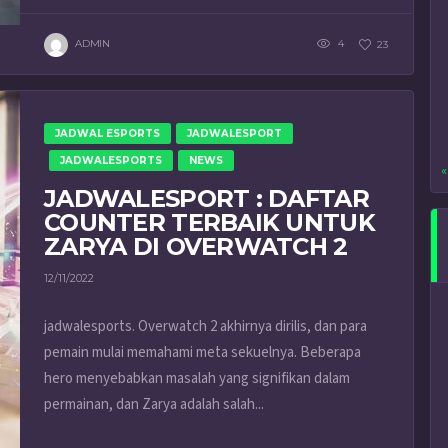
ADMIN
4
23
JADWAL ESPORTS
JADWALESPORT
JADWALESPORTS
NEWS
«
JADWALESPORT : DAFTAR
COUNTER TERBAIK UNTUK
ZARYA DI OVERWATCH 2
12/11/2022
jadwalesports. Overwatch 2 akhirnya dirilis, dan para
pemain mulai memahami meta sekuelnya. Beberapa
hero menyebabkan masalah yang signifikan dalam
permainan, dan Zarya adalah salah...