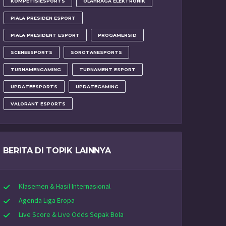
KOMPETISIESPORTS
OLAHRAGA ELEKTRONIK
PIALA PRESIDEN ESPORT
PIALA PRESIDENT ESPORT
PROGAMERSID
SCENEESPORTS
SOROTANESPORTS
TURNAMENGAMING
TURNAMENT ESPORT
UPDATEESPORTS
UPDATEGAMING
VALORANT ESPORTS
BERITA DI TOPIK LAINNYA
Klasemen & Hasil Internasional
Agenda Liga Eropa
Live Score & Live Odds Sepak Bola