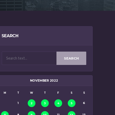
SEARCH
SEARCH
NOVEMBER 2022
M
T
W
T
F
S
S
1
6
2
3
4
5
8
11
13