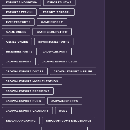
ESPORTSINDONESIA
ESPORTS NEWS
ESPORTSTERKINI
ESPORT TERBARU
EVENTESPORTS
GAME ESPORT
GAME ONLINE
GAMINGKOMPETITIF
GEMES ONLINE
INFORMASIESPORTS
INSIDERESPORTS
JADWALESPORT
JADWAL ESPORT
JADWAL ESPORT CSGO
JADWAL ESPORT DOTA2
JADWAL ESPORT HARI INI
JADWAL ESPORT MOBILE LEGENDS
JADWAL ESPORT PRESIDENT
JADWAL ESPORT PUBG
JADWALESPORTS
JADWAL ESPORT VALORANT
KCD2
KEJUARAANGAMING
KINGDOM COME DELIVERANCE