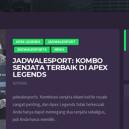
APEX LEGENDS
JADWALESPORT
JADWALESPORTS
NEWS
JADWALESPORT: KOMBO
SENJATA TERBAIK DI APEX
LEGENDS
12/11/2022
jadwalesports. Kombinasi senjata dalam battle royale
sangat penting, dan Apex Legends tidak terkecuali.
Anda hanya dapat memegang dua senjata sekaligus,
jadi Anda harus memilih...