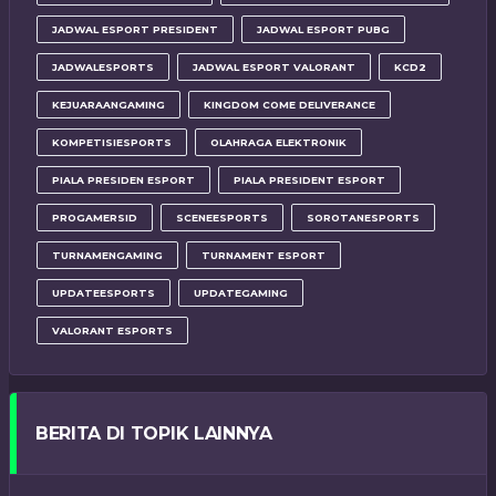
JADWAL ESPORT PRESIDENT
JADWAL ESPORT PUBG
JADWALESPORTS
JADWAL ESPORT VALORANT
KCD2
KEJUARAANGAMING
KINGDOM COME DELIVERANCE
KOMPETISIESPORTS
OLAHRAGA ELEKTRONIK
PIALA PRESIDEN ESPORT
PIALA PRESIDENT ESPORT
PROGAMERSID
SCENEESPORTS
SOROTANESPORTS
TURNAMENGAMING
TURNAMENT ESPORT
UPDATEESPORTS
UPDATEGAMING
VALORANT ESPORTS
BERITA DI TOPIK LAINNYA