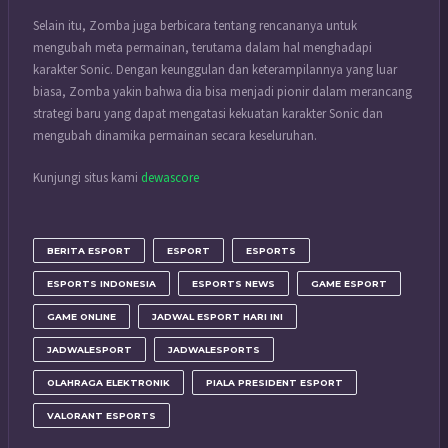
Selain itu, Zomba juga berbicara tentang rencananya untuk
mengubah meta permainan, terutama dalam hal menghadapi
karakter Sonic. Dengan keunggulan dan keterampilannya yang luar
biasa, Zomba yakin bahwa dia bisa menjadi pionir dalam merancang
strategi baru yang dapat mengatasi kekuatan karakter Sonic dan
mengubah dinamika permainan secara keseluruhan.
Kunjungi situs kami
dewascore
BERITA ESPORT
ESPORT
ESPORTS
ESPORTS INDONESIA
ESPORTS NEWS
GAME ESPORT
GAME ONLINE
JADWAL ESPORT HARI INI
JADWALESPORT
JADWALESPORTS
OLAHRAGA ELEKTRONIK
PIALA PRESIDENT ESPORT
VALORANT ESPORTS