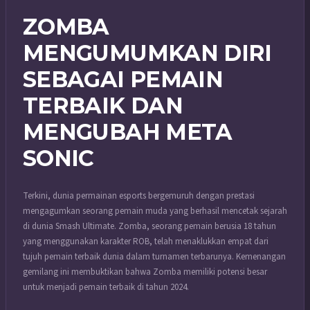
ZOMBA
MENGUMUMKAN DIRI
SEBAGAI PEMAIN
TERBAIK DAN
MENGUBAH META
SONIC
Terkini, dunia permainan esports bergemuruh dengan prestasi
mengagumkan seorang pemain muda yang berhasil mencetak sejarah
di dunia Smash Ultimate. Zomba, seorang pemain berusia 18 tahun
yang menggunakan karakter ROB, telah menaklukkan empat dari
tujuh pemain terbaik dunia dalam turnamen terbarunya. Kemenangan
gemilang ini membuktikan bahwa Zomba memiliki potensi besar
untuk menjadi pemain terbaik di tahun 2024.