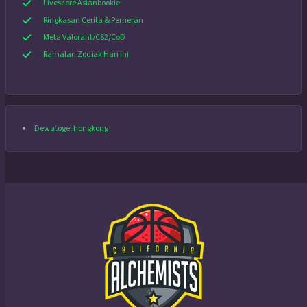
Livescore Asianbookie
Ringkasan Cerita & Pemeran
Meta Valorant/CS2/CoD
Ramalan Zodiak Hari Ini
Dewatogel hongkong