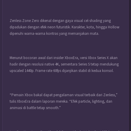
Zenless Zone Zero dikenal dengan gaya visual cel-shading yang
dipadukan dengan efek neon futuristik. Karakter, kota, hingga Hollow
dipenuhi warna-warna kontras yang memanjakan mata.
Menurut bocoran awal dari insider XboxEra, versi Xbox Series X akan
hadir dengan resolusi native 4K, sementara Series S tetap mendukung
upscaled 1440p. Frame rate 60fps dijanjikan stabil di kedua konsol.
“Pemain Xbox bakal dapat pengalaman visual terbaik dari Zenless,”
tulis XboxEra dalam laporan mereka. “Efek particle, lighting, dan
animasi di battle tetap smooth.”