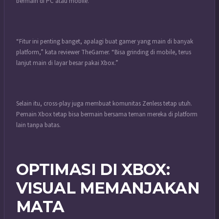
bermain di PC atau mobile.
“Fitur ini penting banget, apalagi buat gamer yang main di banyak
platform,” kata reviewer TheGamer. “Bisa grinding di mobile, terus
lanjut main di layar besar pakai Xbox.”
Selain itu, cross-play juga membuat komunitas Zenless tetap utuh.
Pemain Xbox tetap bisa bermain bersama teman mereka di platform
lain tanpa batas.
OPTIMASI DI XBOX:
VISUAL MEMANJAKAN
MATA