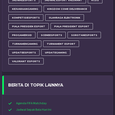
JADWALESPORTS
JADWAL ESPORT VALORANT
KCD2
KEJUARAANGAMING
KINGDOM COME DELIVERANCE
KOMPETISIESPORTS
OLAHRAGA ELEKTRONIK
PIALA PRESIDEN ESPORT
PIALA PRESIDENT ESPORT
PROGAMERSID
SCENEESPORTS
SOROTANESPORTS
TURNAMENGAMING
TURNAMENT ESPORT
UPDATEESPORTS
UPDATEGAMING
VALORANT ESPORTS
BERITA DI TOPIK LAINNYA
Agenda FIFA Matchday
Jadwal Sepak Bola Hari Ini