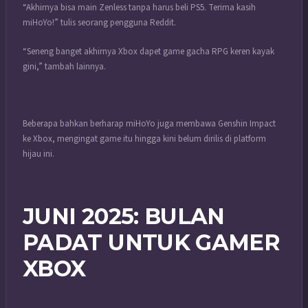
“Akhirnya bisa main Zenless tanpa harus beli PS5. Terima kasih
miHoYo!” tulis seorang pengguna Reddit.
“Seneng banget akhirnya Xbox dapet game gacha RPG keren kayak
gini,” tambah lainnya.
Beberapa bahkan berharap miHoYo juga membawa Genshin Impact
ke Xbox, mengingat game itu hingga kini belum dirilis di platform
hijau ini.
JUNI 2025: BULAN
PADAT UNTUK GAMER
XBOX