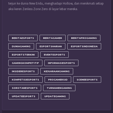
terjun ke dunia New Eridu, menghadapi Hollow, dan menikmati setiap
aksi keren Zenless Zone Zero di layar lebar mereka.
BERITAESPORTS
BERITAGAMER
BERITAPROGAMING
DUNIAGAMING
ESPORTSHARIAN
ESPORTSINDONESIA
ESPORTSTERKINI
EVENTESPORTS
GAMINGKOMPETITIF
INFORMASIESPORTS
INSIDERESPORTS
KEJUARAANGAMING
KOMPETISIESPORTS
PROGAMERSID
SCENEESPORTS
SOROTANESPORTS
TURNAMENGAMING
UPDATEESPORTS
UPDATEGAMING