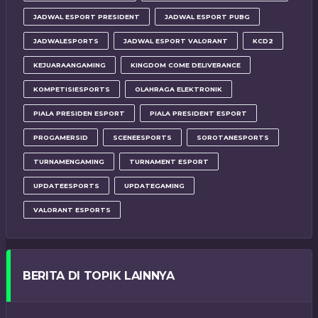
JADWAL ESPORT PRESIDENT
JADWAL ESPORT PUBG
JADWALESPORTS
JADWAL ESPORT VALORANT
KCD2
KEJUARAANGAMING
KINGDOM COME DELIVERANCE
KOMPETISIESPORTS
OLAHRAGA ELEKTRONIK
PIALA PRESIDEN ESPORT
PIALA PRESIDENT ESPORT
PROGAMERSID
SCENEESPORTS
SOROTANESPORTS
TURNAMENGAMING
TURNAMENT ESPORT
UPDATEESPORTS
UPDATEGAMING
VALORANT ESPORTS
BERITA DI TOPIK LAINNYA