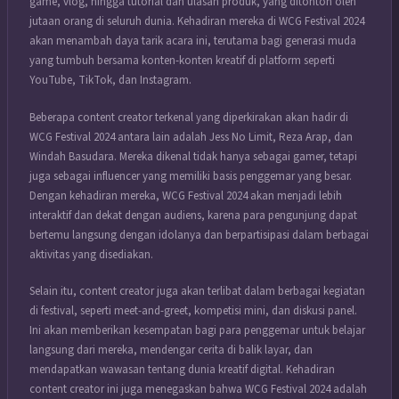
game, vlog, hingga tutorial dan ulasan produk, yang ditonton oleh
jutaan orang di seluruh dunia. Kehadiran mereka di WCG Festival 2024
akan menambah daya tarik acara ini, terutama bagi generasi muda
yang tumbuh bersama konten-konten kreatif di platform seperti
YouTube, TikTok, dan Instagram.
Beberapa content creator terkenal yang diperkirakan akan hadir di
WCG Festival 2024 antara lain adalah Jess No Limit, Reza Arap, dan
Windah Basudara. Mereka dikenal tidak hanya sebagai gamer, tetapi
juga sebagai influencer yang memiliki basis penggemar yang besar.
Dengan kehadiran mereka, WCG Festival 2024 akan menjadi lebih
interaktif dan dekat dengan audiens, karena para pengunjung dapat
bertemu langsung dengan idolanya dan berpartisipasi dalam berbagai
aktivitas yang disediakan.
Selain itu, content creator juga akan terlibat dalam berbagai kegiatan
di festival, seperti meet-and-greet, kompetisi mini, dan diskusi panel.
Ini akan memberikan kesempatan bagi para penggemar untuk belajar
langsung dari mereka, mendengar cerita di balik layar, dan
mendapatkan wawasan tentang dunia kreatif digital. Kehadiran
content creator ini juga menegaskan bahwa WCG Festival 2024 adalah