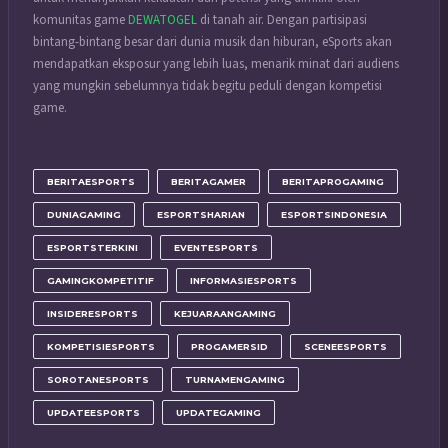
komunitas game
DEWATOGEL
di tanah air. Dengan partisipasi
bintang-bintang besar dari dunia musik dan hiburan, eSports akan
mendapatkan eksposur yang lebih luas, menarik minat dari audiens
yang mungkin sebelumnya tidak begitu peduli dengan kompetisi
game.
BERITAESPORTS
BERITAGAMER
BERITAPROGAMING
DUNIAGAMING
ESPORTSHARIAN
ESPORTSINDONESIA
ESPORTSTERKINI
EVENTESPORTS
GAMINGKOMPETITIF
INFORMASIESPORTS
INSIDERESPORTS
KEJUARAANGAMING
KOMPETISIESPORTS
PROGAMERSID
SCENEESPORTS
SOROTANESPORTS
TURNAMENGAMING
UPDATEESPORTS
UPDATEGAMING