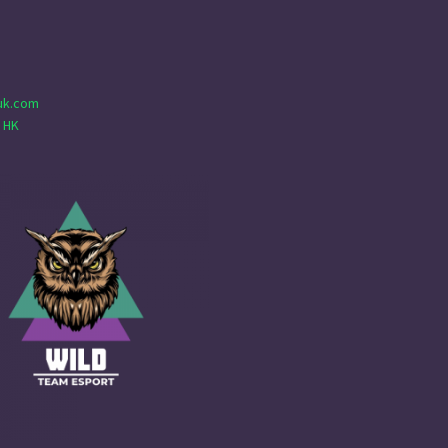
uk.com
 HK