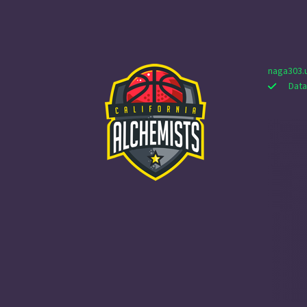
naga303.
Data