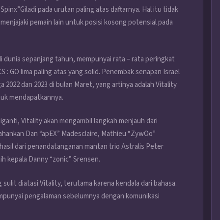
nx”Giladi pada urutan paling atas daftarnya. Hal itu tidak
a menjajaki pemain lain untuk posisi kosong potensial pada
di dunia sepanjang tahun, mempunyai rata – rata peringkat
S : GO lima paling atas yang solid. Penembak senapan Israel
022 dan 2023 di bulan Maret, yang artinya adalah Vitality
tuk mendapatkannya.
diganti, Vitality akan mengambil langkah menjauh dari
tahankan Dan “apEX” Madesclaire, Mathieu “ZywOo”
asil dari penandatanganan mantan trio Astralis Peter
tih kepala Danny “zonic” Srensen.
sulit diatasi Vitality, terutama karena kendala dari bahasa.
 mempunyai pengalaman sebelumnya dengan komunikasi