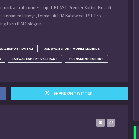
Denmark adalah runner – up di BLAST Premier Spring Final di
ua turnamen lainnya, termasuk IEM Katowice, ESL Pro
ing baru IEM Cologne.
WAL ESPORT DOTA2
JADWAL ESPORT MOBILE LEGENDS
G
JADWAL ESPORT VALORANT
TURNAMENT ESPORT
SHARE ON TWITTER