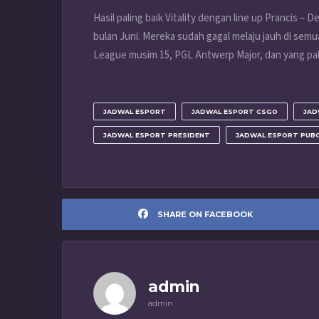
Hasil paling baik Vitality dengan line up Prancis – 
bulan Juni. Mereka sudah gagal melaju jauh di sem
League musim 15, PGL Antwerp Major, dan yang pal
JADWAL ESPORT
JADWAL ESPORT CSGO
JAD
JADWAL ESPORT PRESIDENT
JADWAL ESPORT PUB
SHARE ON FACEBOOK
admin
admin