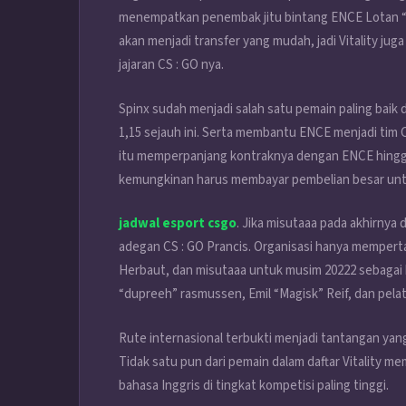
menempatkan penembak jitu bintang ENCE Lotan “Spi
akan menjadi transfer yang mudah, jadi Vitality jug
jajaran CS : GO nya.
Spinx sudah menjadi salah satu pemain paling baik 
1,15 sejauh ini. Serta membantu ENCE menjadi tim C
itu memperpanjang kontraknya dengan ENCE hingga 2
kemungkinan harus membayar pembelian besar un
jadwal esport csgo
. Jika misutaaa pada akhirnya 
adegan CS : GO Prancis. Organisasi hanya memper
Herbaut, dan misutaaa untuk musim 20222 sebagai h
“dupreeh” rasmussen, Emil “Magisk” Reif, dan pela
Rute internasional terbukti menjadi tantangan yang 
Tidak satu pun dari pemain dalam daftar Vitality
bahasa Inggris di tingkat kompetisi paling tinggi.