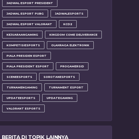
JADWAL ESPORT PRESIDENT
JADWAL ESPORT PUBG
JADWALESPORTS
JADWAL ESPORT VALORANT
KCD2
KEJUARAANGAMING
KINGDOM COME DELIVERANCE
KOMPETISIESPORTS
OLAHRAGA ELEKTRONIK
PIALA PRESIDEN ESPORT
PIALA PRESIDENT ESPORT
PROGAMERSID
SCENEESPORTS
SOROTANESPORTS
TURNAMENGAMING
TURNAMENT ESPORT
UPDATEESPORTS
UPDATEGAMING
VALORANT ESPORTS
BERITA DI TOPIK LAINNYA