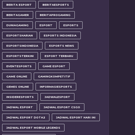
BERITA ESPORT
BERITAESPORTS
BERITAGAMER
BERITAPROGAMING
DUNIAGAMING
ESPORT
ESPORTS
ESPORTSHARIAN
ESPORTS INDONESIA
ESPORTSINDONESIA
ESPORTS NEWS
ESPORTSTERKINI
ESPORT TERBARU
EVENTESPORTS
GAME ESPORT
GAME ONLINE
GAMINGKOMPETITIF
GEMES ONLINE
INFORMASIESPORTS
INSIDERESPORTS
JADWALESPORT
JADWAL ESPORT
JADWAL ESPORT CSGO
JADWAL ESPORT DOTA2
JADWAL ESPORT HARI INI
JADWAL ESPORT MOBILE LEGENDS