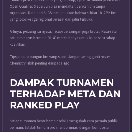
Open Qualifier. Siapa pun bisa mendaftar, bahkan tim tanpa
organisasi. Data dari ALGS menunjukkan bahwa sekitar 18–22% tim
yang lolos ke liga regional berasal dari jalur terbuka.
Artinya, peluang itu nyata. Tetapi persaingan juga brutal. Rata-rata
satu tim harus bermain 30–40 match hanya untuk lolos satu tahap
kualifikasi.
Tips praktis: bangun tim yang stabil. Jangan sering ganti roster.
Chemistry lebih penting daripada ego.
DAMPAK TURNAMEN
TERHADAP META DAN
RANKED PLAY
Setiap turnamen besar hampir selalu mengubah cara pemain publik
bermain. Setelah tim-tim pro mendominasi dengan komposisi