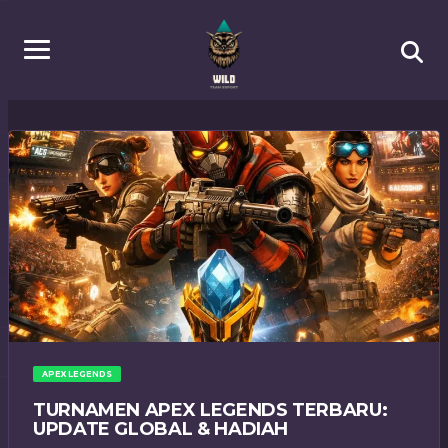
APEX LEGENDS
TURNAMEN APEX LEGENDS TERBARU:
UPDATE GLOBAL & HADIAH