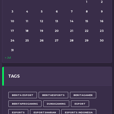
1
2
3
4
5
6
7
8
9
10
11
12
13
14
15
16
17
18
19
20
21
22
23
24
25
26
27
28
29
30
31
« Jul
TAGS
BERITA ESPORT
BERITAESPORTS
BERITAGAMER
BERITAPROGAMING
DUNIAGAMING
ESPORT
ESPORTS
ESPORTSHARIAN
ESPORTS INDONESIA