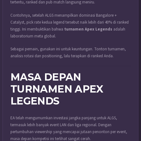
tertentu, ranked dan pub match langsung meniru.
Contohnya, setelah ALGS menampilkan dominasi Bangalore +
Catalyst, pick rate kedua legend tersebut naik lebih dari 40% di ranked
tinggi. Ini membuktikan bahwa
turnamen Apex Legends
adalah
laboratorium meta global.
Sebagai pemain, gunakan ini untuk keuntungan. Tonton turnamen,
analisis rotasi dan positioning, lalu terapkan di ranked Anda.
MASA DEPAN
TURNAMEN APEX
LEGENDS
EA telah mengumumkan investasi jangka panjang untuk ALGS,
termasuk lebih banyak event LAN dan liga regional. Dengan
pertumbuhan viewership yang mencapai jutaan penonton per event,
masa depan kompetisi ini terlihat sangat cerah.