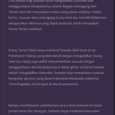
Cara terbaik bagi Sneasler untuk mengaktifkan Unburden dan
menggandakan Kecepatannya adalah dengan memegang item
Terrain Seed dan menyiapkan medan yang sesuai untuknya. Dalam
hal ini,
Sneasler
akan memegang Grassy Seed dan memiliki Rillaboom
sebagai rekan setimnya yang dapat dipercaya untuk menyiapkan
Grassy Terrain untuknya.
Grassy Terrain tidak hanya membuat Sneasler lebih besar di sisi
Pertahanan Fisiknya yang lebih lemah dengan mengaktifkan Grassy
Seed-nya, tetapi juga sedikit menyembuhkan
Sneasler
dengan
menggandakan stat Kecepatannya di setiap giliran. Ini berarti bahwa
setelah mengaktifkan Unburden, Sneasler tidak memerlukan investasi
Kecepatan apa pun yang dapat melampaui Kecepatan maksimal
Timid Regieleki, hal tercepat di seluruh permainan.
Mampu memfokuskan pelatihannya secara besar-besaran ke dalam
jumlah besar dan Serangan, Sneasler dapat melakukan kerusakan