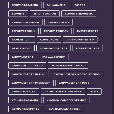
BERITAPROGAMING
DUNIAGAMING
ESPORT
ESPORTS
ESPORTSHARIAN
ESPORTS INDONESIA
ESPORTSINDONESIA
ESPORTS NEWS
ESPORTSTERKINI
ESPORT TERBARU
EVENTESPORTS
GAME ESPORT
GAME ONLINE
GAMINGKOMPETITIF
GEMES ONLINE
INFORMASIESPORTS
INSIDERESPORTS
JADWALESPORT
JADWAL ESPORT
JADWAL ESPORT CSGO
JADWAL ESPORT DOTA2
JADWAL ESPORT HARI INI
JADWAL ESPORT MOBILE LEGENDS
JADWAL ESPORT PRESIDENT
JADWAL ESPORT PUBG
JADWALESPORTS
JADWAL ESPORT VALORANT
KCD2
KEJUARAANGAMING
KINGDOM COME DELIVERANCE
KOMPETISIESPORTS
OLAHRAGA ELEKTRONIK