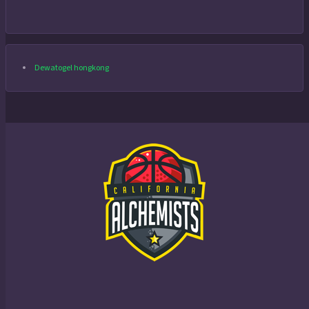
Dewatogel hongkong