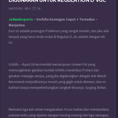
DIGUNAKAN UNTUK REGULATION D VGC
5
26
28/07/2023
Jadwalesports
– Urshifu:Serangan Cepat + Tornadus –
Menjelma
Duo ini adalah pasangan Pokémon yang sangat mudah, dan jika ada
tempat yang harus Anda mulai di Regulasi D, itu adalah dengan inti
ini.
Urshifu –
Rapid Strike
memiliki kemampuan Unseen Fist yang
memungkinkan gerakan kontak Urshifu menembus Protect dan
gerakan menjaga serupa, yang jika digabungkan dengan stat Attack
fenomenal menjadikannya musuh yang gigih untuk dilawan; dan ini
bahkan tanpa mempertimbangkan langkah khasnya: Surging Strikes.
Memukul tiga kali untuk mengabaikan Focus Sashes dan mendaratkan
pukulan kritis yang dijamin dengan masing-masing dari tiga serangan,