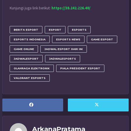
Kunjungi juga link berikut:
https://38.242.226.40/
BERITA ESPORT
ESPORT
ESPORTS
ESPORTS INDONESIA
ESPORTS NEWS
GAME ESPORT
GAME ONLINE
JADWAL ESPORT HARI INI
JADWALESPORT
JADWALESPORTS
OLAHRAGA ELEKTRONIK
PIALA PRESIDENT ESPORT
VALORANT ESPORTS
ArkanaPratama