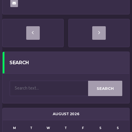
SEARCH
SEARCH
AUGUST 2026
M
T
W
T
F
S
S