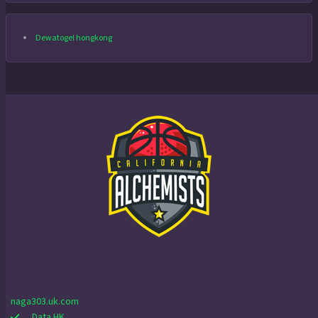
Dewatogel hongkong
naga303.uk.com
Data HK