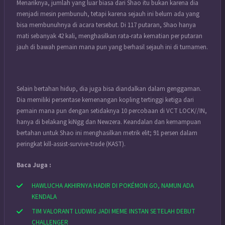
Menariknya, jumlah yang luar biasa dari Shao itu bukan karena dia
menjadi mesin pembunuh, tetapi karena sejauh ini belum ada yang
bisa membunuhnya di acara tersebut. Di 117 putaran, Shao hanya
mati sebanyak 42 kali, menghasilkan rata-rata kematian per putaran
jauh di bawah pemain mana pun yang berhasil sejauh ini di turnamen.
Selain bertahan hidup, dia juga bisa diandalkan dalam genggaman.
Dia memiliki persentase kemenangan kopling tertinggi ketiga dari
pemain mana pun dengan setidaknya 10 percobaan di VCT LOCK//IN,
hanya di belakang kiNgg dan Newzera. Keandalan dan kemampuan
bertahan untuk Shao ini menghasilkan metrik elit; 91 persen dalam
peringkat kill-assist-survive-trade (KAST).
Baca Juga :
HAWLUCHA AKHIRNYA HADIR DI POKÉMON GO, NAMUN ADA
KENDALA
TIM VALORANT LUDWIG JADI MEME INSTAN SETELAH DEBUT
CHALLENGER