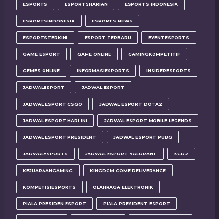
ESPORTS
ESPORTSHARIAN
ESPORTS INDONESIA
ESPORTSINDONESIA
ESPORTS NEWS
ESPORTSTERKINI
ESPORT TERBARU
EVENTESPORTS
GAME ESPORT
GAME ONLINE
GAMINGKOMPETITIF
GEMES ONLINE
INFORMASIESPORTS
INSIDERESPORTS
JADWALESPORT
JADWAL ESPORT
JADWAL ESPORT CSGO
JADWAL ESPORT DOTA2
JADWAL ESPORT HARI INI
JADWAL ESPORT MOBILE LEGENDS
JADWAL ESPORT PRESIDENT
JADWAL ESPORT PUBG
JADWALESPORTS
JADWAL ESPORT VALORANT
KCD2
KEJUARAANGAMING
KINGDOM COME DELIVERANCE
KOMPETISIESPORTS
OLAHRAGA ELEKTRONIK
PIALA PRESIDEN ESPORT
PIALA PRESIDENT ESPORT