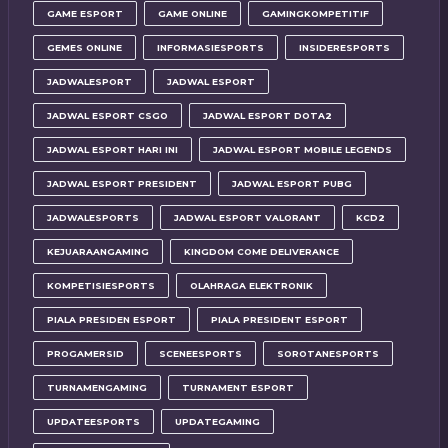
GAME ESPORT
GAME ONLINE
GAMINGKOMPETITIF
GEMES ONLINE
INFORMASIESPORTS
INSIDERESPORTS
JADWALESPORT
JADWAL ESPORT
JADWAL ESPORT CSGO
JADWAL ESPORT DOTA2
JADWAL ESPORT HARI INI
JADWAL ESPORT MOBILE LEGENDS
JADWAL ESPORT PRESIDENT
JADWAL ESPORT PUBG
JADWALESPORTS
JADWAL ESPORT VALORANT
KCD2
KEJUARAANGAMING
KINGDOM COME DELIVERANCE
KOMPETISIESPORTS
OLAHRAGA ELEKTRONIK
PIALA PRESIDEN ESPORT
PIALA PRESIDENT ESPORT
PROGAMERSID
SCENEESPORTS
SOROTANESPORTS
TURNAMENGAMING
TURNAMENT ESPORT
UPDATEESPORTS
UPDATEGAMING