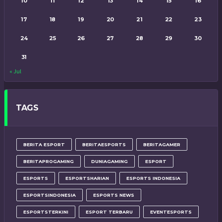
10
11
12
13
14
15
16
17
18
19
20
21
22
23
24
25
26
27
28
29
30
31
« Jul
TAGS
BERITA ESPORT
BERITAESPORTS
BERITAGAMER
BERITAPROGAMING
DUNIAGAMING
ESPORT
ESPORTS
ESPORTSHARIAN
ESPORTS INDONESIA
ESPORTSINDONESIA
ESPORTS NEWS
ESPORTSTERKINI
ESPORT TERBARU
EVENTESPORTS