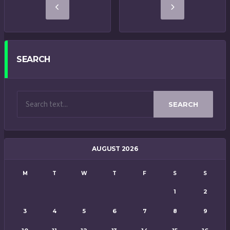
SEARCH
SEARCH
AUGUST 2026
M
T
W
T
F
S
S
1
2
3
4
5
6
7
8
9