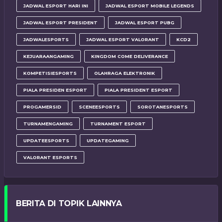
JADWAL ESPORT HARI INI
JADWAL ESPORT MOBILE LEGENDS
JADWAL ESPORT PRESIDENT
JADWAL ESPORT PUBG
JADWALESPORTS
JADWAL ESPORT VALORANT
KCD2
KEJUARAANGAMING
KINGDOM COME DELIVERANCE
KOMPETISIESPORTS
OLAHRAGA ELEKTRONIK
PIALA PRESIDEN ESPORT
PIALA PRESIDENT ESPORT
PROGAMERSID
SCENEESPORTS
SOROTANESPORTS
TURNAMENGAMING
TURNAMENT ESPORT
UPDATEESPORTS
UPDATEGAMING
VALORANT ESPORTS
BERITA DI TOPIK LAINNYA