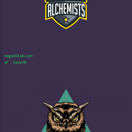
naga303.uk.com
Data HK