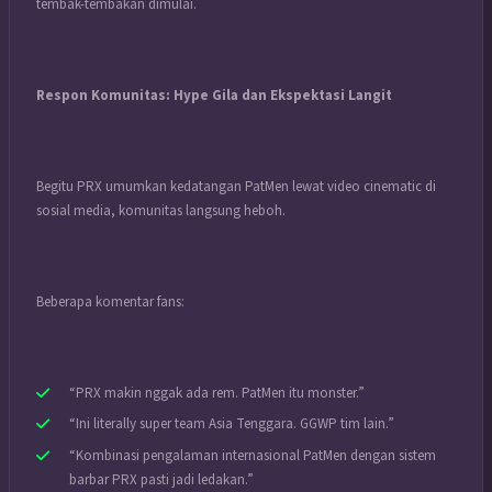
tembak-tembakan dimulai.
Respon Komunitas: Hype Gila dan Ekspektasi Langit
Begitu PRX umumkan kedatangan PatMen lewat video cinematic di
sosial media, komunitas langsung heboh.
Beberapa komentar fans:
“PRX makin nggak ada rem. PatMen itu monster.”
“Ini literally super team Asia Tenggara. GGWP tim lain.”
“Kombinasi pengalaman internasional PatMen dengan sistem
barbar PRX pasti jadi ledakan.”