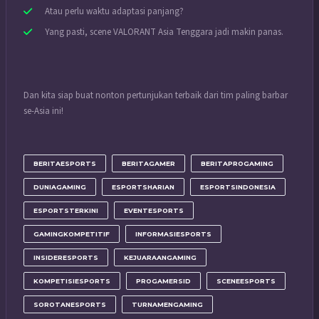
Atau perlu waktu adaptasi panjang?
Yang pasti, scene VALORANT Asia Tenggara jadi makin panas.
Dan kita siap buat nonton pertunjukan terbaik dari tim paling barbar
se-Asia ini!
BERITAESPORTS
BERITAGAMER
BERITAPROGAMING
DUNIAGAMING
ESPORTSHARIAN
ESPORTSINDONESIA
ESPORTSTERKINI
EVENTESPORTS
GAMINGKOMPETITIF
INFORMASIESPORTS
INSIDERESPORTS
KEJUARAANGAMING
KOMPETISIESPORTS
PROGAMERSID
SCENEESPORTS
SOROTANESPORTS
TURNAMENGAMING