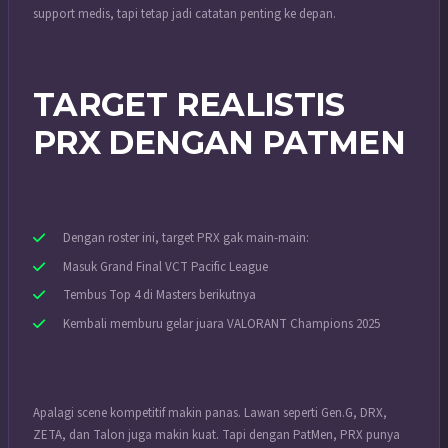
support medis, tapi tetap jadi catatan penting ke depan.
TARGET REALISTIS
PRX DENGAN PATMEN
Dengan roster ini, target PRX gak main-main:
Masuk Grand Final VCT Pacific League
Tembus Top 4 di Masters berikutnya
Kembali memburu gelar juara VALORANT Champions 2025
Apalagi scene kompetitif makin panas. Lawan seperti Gen.G, DRX,
ZETA, dan Talon juga makin kuat. Tapi dengan PatMen, PRX punya