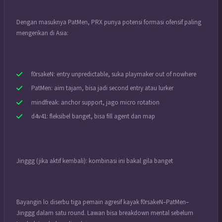
Dengan masuknya PatMen, PRX punya potensi formasi ofensif paling
mengerikan di Asia:
f0rsakeN: entry unpredictable, suka playmaker out of nowhere
PatMen: aim tajam, bisa jadi second entry atau lurker
mindfreak: anchor support, jago micro rotation
d4v41: fleksibel banget, bisa fill agent dan map
Jinggg (jika aktif kembali): kombinasi ini bakal gila banget
Bayangin lo diserbu tiga pemain agresif kayak f0rsakeN–PatMen–
Jinggg dalam satu round. Lawan bisa breakdown mental sebelum