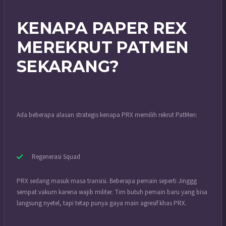
KENAPA PAPER REX
MEREKRUT PATMEN
SEKARANG?
Ada beberapa alasan strategis kenapa PRX memilih rekrut PatMen:
Regenerasi Squad
PRX sedang masuk masa transisi. Beberapa pemain seperti Jinggg
sempat vakum karena wajib militer. Tim butuh pemain baru yang bisa
langsung nyetel, tapi tetap punya gaya main agresif khas PRX.