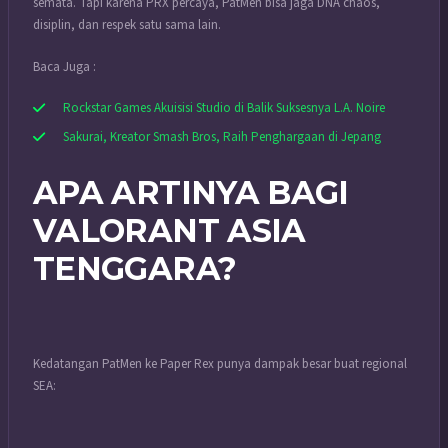
semata. Tapi karena PRX percaya, PatMen bisa jaga DNA chaos,
disiplin, dan respek satu sama lain.
Baca Juga :
Rockstar Games Akuisisi Studio di Balik Suksesnya L.A. Noire
Sakurai, Kreator Smash Bros, Raih Penghargaan di Jepang
APA ARTINYA BAGI
VALORANT ASIA
TENGGARA?
Kedatangan PatMen ke Paper Rex punya dampak besar buat regional
SEA: