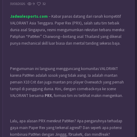
9
32
31/03/2025
Jadwalesports.com
– Kabar panas datang dari ranah kompetitif
VALORANT Asia Tenggara. Paper Rex (PRX), salah satu tim terbaik
dunia asal Singapura, resmi mengumumkan rekrutan terbaru mereka:
Patiphan “PatMen” Chaiwong—bintang asal Thailand yang dikenal
punya mechanical skill luar biasa dan mental tanding sekeras baja.
Pengumuman ini langsung mengguncang komunitas VALORANT
karena PatMen adalah sosok yang tidak asing. Ia adalah mantan
pemain X10 Crit dan juga mantan pro player Overwatch yang pernah
tampil di panggung dunia. Kini, dengan comeback-nya ke scene
VALORANT bersama
PRX
, formasi tim ini terlihat makin mengerikan.
Lalu, apa alasan PRX merekrut PatMen? Apa pengaruhnya terhadap
gaya main Paper Rex yang terkenal agresif? Dan seperti apa potensi
kombinasi PatMen dengan Jinggg, f0rsakeN, dan mindfreak?