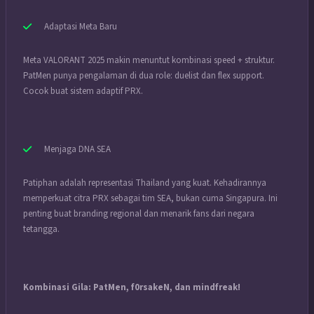
Adaptasi Meta Baru
Meta VALORANT 2025 makin menuntut kombinasi speed + struktur.
PatMen punya pengalaman di dua role: duelist dan flex support.
Cocok buat sistem adaptif PRX.
Menjaga DNA SEA
Patiphan adalah representasi Thailand yang kuat. Kehadirannya
memperkuat citra PRX sebagai tim SEA, bukan cuma Singapura. Ini
penting buat branding regional dan menarik fans dari negara
tetangga.
Kombinasi Gila: PatMen, f0rsakeN, dan mindfreak!