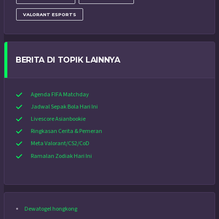
VALORANT ESPORTS
BERITA DI TOPIK LAINNYA
Agenda FIFA Matchday
Jadwal Sepak Bola Hari Ini
Livescore Asianbookie
Ringkasan Cerita & Pemeran
Meta Valorant/CS2/CoD
Ramalan Zodiak Hari Ini
Dewatogel hongkong