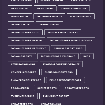
ESPORTSTERKINI
ESPORT TERBARU
EVENTESPORTS
GAME ESPORT
GAME ONLINE
GAMINGKOMPETITIF
GEMES ONLINE
INFORMASIESPORTS
INSIDERESPORTS
JADWALESPORT
JADWAL ESPORT
JADWAL ESPORT CSGO
JADWAL ESPORT DOTA2
JADWAL ESPORT HARI INI
JADWAL ESPORT MOBILE LEGENDS
JADWAL ESPORT PRESIDENT
JADWAL ESPORT PUBG
JADWALESPORTS
JADWAL ESPORT VALORANT
KCD2
KEJUARAANGAMING
KINGDOM COME DELIVERANCE
KOMPETISIESPORTS
OLAHRAGA ELEKTRONIK
PIALA PRESIDEN ESPORT
PIALA PRESIDENT ESPORT
PROGAMERSID
SCENEESPORTS
SOROTANESPORTS
TURNAMENGAMING
TURNAMENT ESPORT
UPDATEESPORTS
UPDATEGAMING