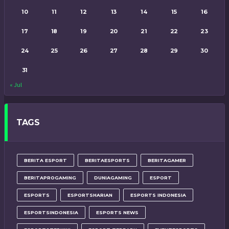
10
11
12
13
14
15
16
17
18
19
20
21
22
23
24
25
26
27
28
29
30
31
« Jul
TAGS
BERITA ESPORT
BERITAESPORTS
BERITAGAMER
BERITAPROGAMING
DUNIAGAMING
ESPORT
ESPORTS
ESPORTSHARIAN
ESPORTS INDONESIA
ESPORTSINDONESIA
ESPORTS NEWS