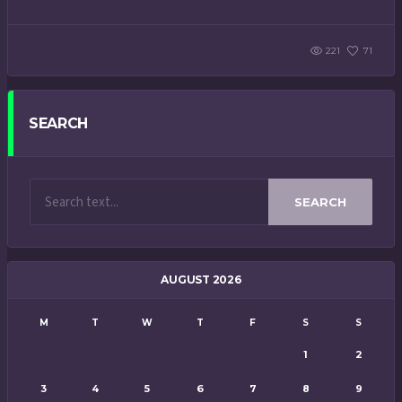
221
71
SEARCH
SEARCH
AUGUST 2026
M
T
W
T
F
S
S
1
2
3
4
5
6
7
8
9