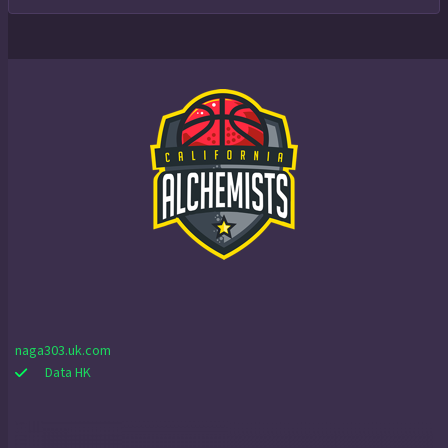
naga303.uk.com
Data HK