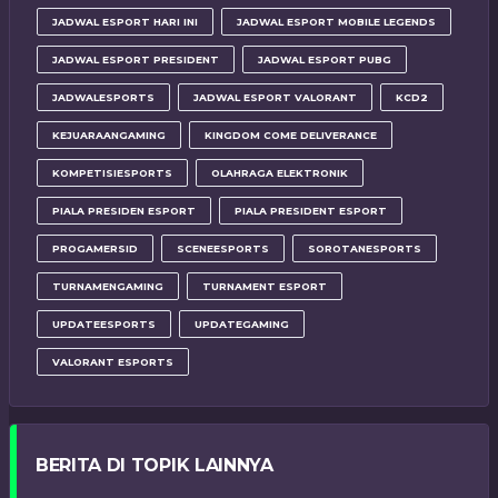
JADWAL ESPORT HARI INI
JADWAL ESPORT MOBILE LEGENDS
JADWAL ESPORT PRESIDENT
JADWAL ESPORT PUBG
JADWALESPORTS
JADWAL ESPORT VALORANT
KCD2
KEJUARAANGAMING
KINGDOM COME DELIVERANCE
KOMPETISIESPORTS
OLAHRAGA ELEKTRONIK
PIALA PRESIDEN ESPORT
PIALA PRESIDENT ESPORT
PROGAMERSID
SCENEESPORTS
SOROTANESPORTS
TURNAMENGAMING
TURNAMENT ESPORT
UPDATEESPORTS
UPDATEGAMING
VALORANT ESPORTS
BERITA DI TOPIK LAINNYA