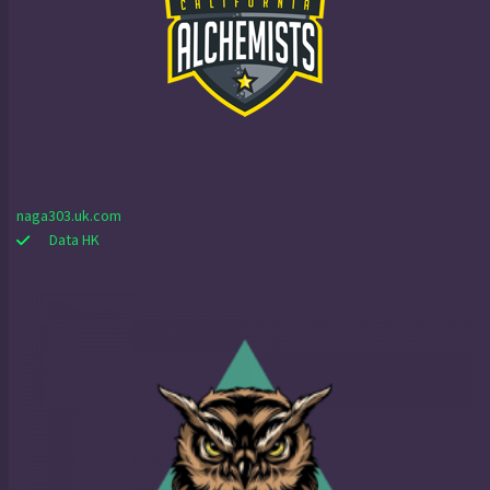
naga303.uk.com
Data HK