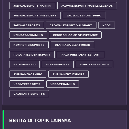
JADWAL ESPORT HARI INI
JADWAL ESPORT MOBILE LEGENDS
JADWAL ESPORT PRESIDENT
JADWAL ESPORT PUBG
JADWALESPORTS
JADWAL ESPORT VALORANT
KCD2
KEJUARAANGAMING
KINGDOM COME DELIVERANCE
KOMPETISIESPORTS
OLAHRAGA ELEKTRONIK
PIALA PRESIDEN ESPORT
PIALA PRESIDENT ESPORT
PROGAMERSID
SCENEESPORTS
SOROTANESPORTS
TURNAMENGAMING
TURNAMENT ESPORT
UPDATEESPORTS
UPDATEGAMING
VALORANT ESPORTS
BERITA DI TOPIK LAINNYA