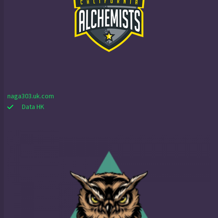
naga303.uk.com
Data HK