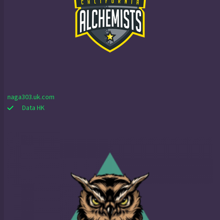
naga303.uk.com
Data HK