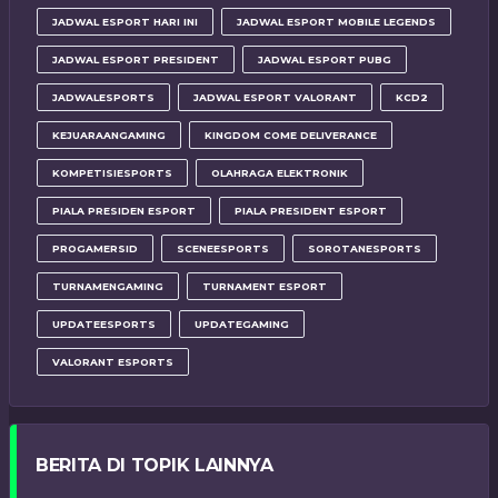
JADWAL ESPORT HARI INI
JADWAL ESPORT MOBILE LEGENDS
JADWAL ESPORT PRESIDENT
JADWAL ESPORT PUBG
JADWALESPORTS
JADWAL ESPORT VALORANT
KCD2
KEJUARAANGAMING
KINGDOM COME DELIVERANCE
KOMPETISIESPORTS
OLAHRAGA ELEKTRONIK
PIALA PRESIDEN ESPORT
PIALA PRESIDENT ESPORT
PROGAMERSID
SCENEESPORTS
SOROTANESPORTS
TURNAMENGAMING
TURNAMENT ESPORT
UPDATEESPORTS
UPDATEGAMING
VALORANT ESPORTS
BERITA DI TOPIK LAINNYA