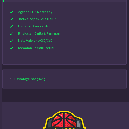
Agenda FIFA Matchday
Jadwal Sepak Bola Hari Ini
Livescore Asianbookie
Ringkasan Cerita & Pemeran
Meta Valorant/CS2/CoD
Ramalan Zodiak Hari Ini
Dewatogel hongkong