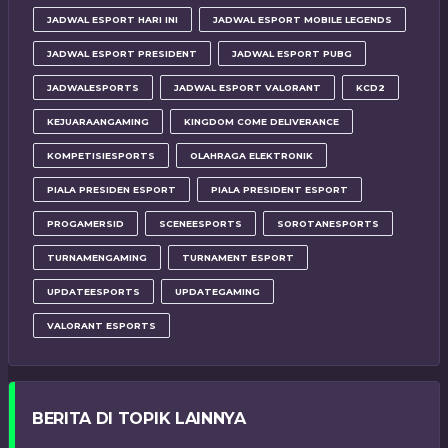
JADWAL ESPORT HARI INI
JADWAL ESPORT MOBILE LEGENDS
JADWAL ESPORT PRESIDENT
JADWAL ESPORT PUBG
JADWALESPORTS
JADWAL ESPORT VALORANT
KCD2
KEJUARAANGAMING
KINGDOM COME DELIVERANCE
KOMPETISIESPORTS
OLAHRAGA ELEKTRONIK
PIALA PRESIDEN ESPORT
PIALA PRESIDENT ESPORT
PROGAMERSID
SCENEESPORTS
SOROTANESPORTS
TURNAMENGAMING
TURNAMENT ESPORT
UPDATEESPORTS
UPDATEGAMING
VALORANT ESPORTS
BERITA DI TOPIK LAINNYA