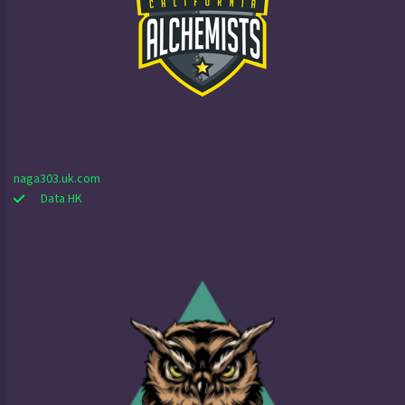
naga303.uk.com
Data HK