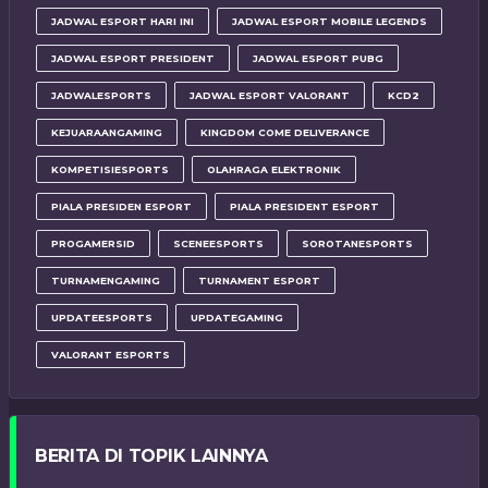
JADWAL ESPORT HARI INI
JADWAL ESPORT MOBILE LEGENDS
JADWAL ESPORT PRESIDENT
JADWAL ESPORT PUBG
JADWALESPORTS
JADWAL ESPORT VALORANT
KCD2
KEJUARAANGAMING
KINGDOM COME DELIVERANCE
KOMPETISIESPORTS
OLAHRAGA ELEKTRONIK
PIALA PRESIDEN ESPORT
PIALA PRESIDENT ESPORT
PROGAMERSID
SCENEESPORTS
SOROTANESPORTS
TURNAMENGAMING
TURNAMENT ESPORT
UPDATEESPORTS
UPDATEGAMING
VALORANT ESPORTS
BERITA DI TOPIK LAINNYA