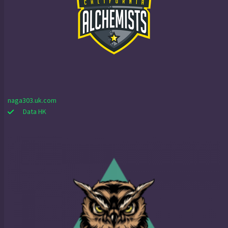
naga303.uk.com
Data HK