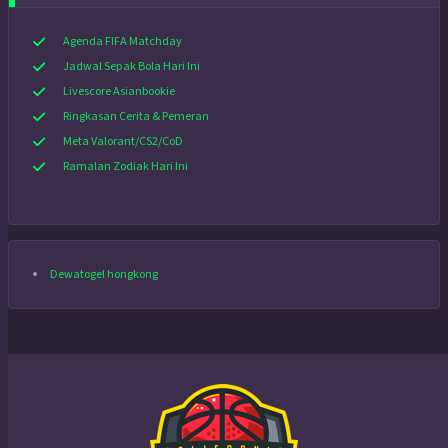
Agenda FIFA Matchday
Jadwal Sepak Bola Hari Ini
Livescore Asianbookie
Ringkasan Cerita & Pemeran
Meta Valorant/CS2/CoD
Ramalan Zodiak Hari Ini
Dewatogel hongkong