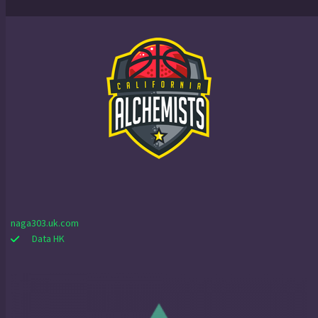
naga303.uk.com
Data HK