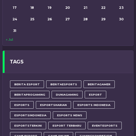
17
18
19
20
21
22
23
24
25
26
27
28
29
30
31
« Jul
TAGS
BERITA ESPORT
BERITAESPORTS
BERITAGAMER
BERITAPROGAMING
DUNIAGAMING
ESPORT
ESPORTS
ESPORTSHARIAN
ESPORTS INDONESIA
ESPORTSINDONESIA
ESPORTS NEWS
ESPORTSTERKINI
ESPORT TERBARU
EVENTESPORTS
GAME ESPORT
GAME ONLINE
GAMINGKOMPETITIF