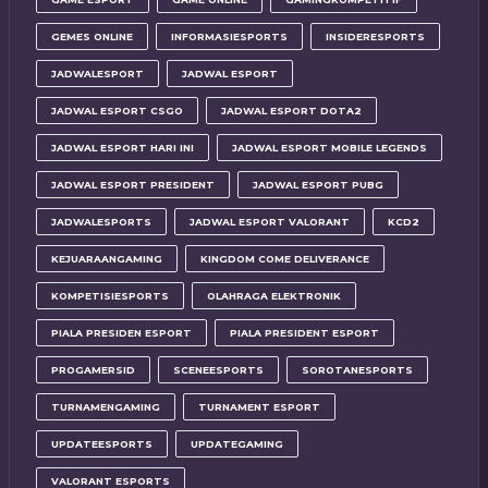
GEMES ONLINE
INFORMASIESPORTS
INSIDERESPORTS
JADWALESPORT
JADWAL ESPORT
JADWAL ESPORT CSGO
JADWAL ESPORT DOTA2
JADWAL ESPORT HARI INI
JADWAL ESPORT MOBILE LEGENDS
JADWAL ESPORT PRESIDENT
JADWAL ESPORT PUBG
JADWALESPORTS
JADWAL ESPORT VALORANT
KCD2
KEJUARAANGAMING
KINGDOM COME DELIVERANCE
KOMPETISIESPORTS
OLAHRAGA ELEKTRONIK
PIALA PRESIDEN ESPORT
PIALA PRESIDENT ESPORT
PROGAMERSID
SCENEESPORTS
SOROTANESPORTS
TURNAMENGAMING
TURNAMENT ESPORT
UPDATEESPORTS
UPDATEGAMING
VALORANT ESPORTS