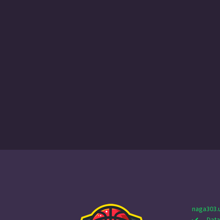
naga303.
Data