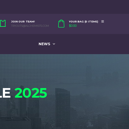
JOIN OUR TEAM!
YOUR BAG (0 ITEMS)
$
0.00
TRYOUTS@ALCHEMISTS.COM
NEWS
LE
2025