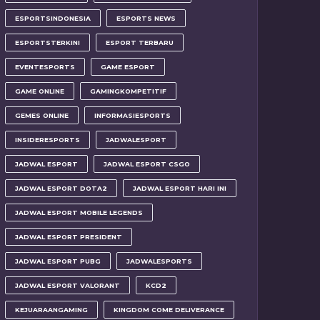
ESPORTSINDONESIA
ESPORTS NEWS
ESPORTSTERKINI
ESPORT TERBARU
EVENTESPORTS
GAME ESPORT
GAME ONLINE
GAMINGKOMPETITIF
GEMES ONLINE
INFORMASIESPORTS
INSIDERESPORTS
JADWALESPORT
JADWAL ESPORT
JADWAL ESPORT CSGO
JADWAL ESPORT DOTA2
JADWAL ESPORT HARI INI
JADWAL ESPORT MOBILE LEGENDS
JADWAL ESPORT PRESIDENT
JADWAL ESPORT PUBG
JADWALESPORTS
JADWAL ESPORT VALORANT
KCD2
KEJUARAANGAMING
KINGDOM COME DELIVERANCE