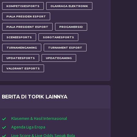
KOMPETISIESPORTS
OLAHRAGA ELEKTRONIK
PIALA PRESIDEN ESPORT
PIALA PRESIDENT ESPORT
PROGAMERSID
SCENEESPORTS
SOROTANESPORTS
TURNAMENGAMING
TURNAMENT ESPORT
UPDATEESPORTS
UPDATEGAMING
VALORANT ESPORTS
BERITA DI TOPIK LAINNYA
Klasemen & Hasil Internasional
Agenda Liga Eropa
Live Score & Live Odds Sepak Bola