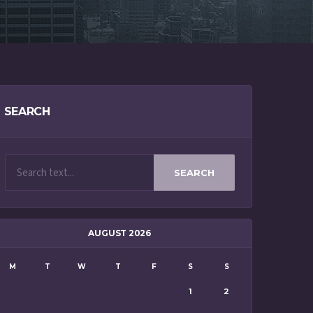
SEARCH
SEARCH
AUGUST 2026
M
T
W
T
F
S
S
1
2