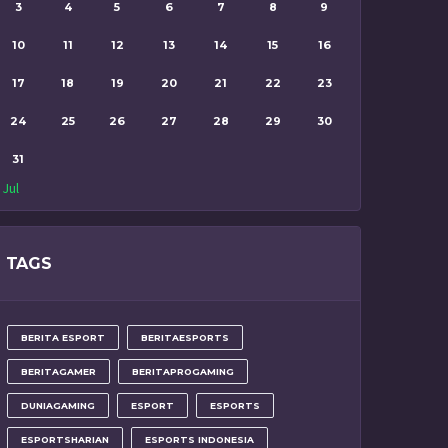
3
4
5
6
7
8
9
10
11
12
13
14
15
16
17
18
19
20
21
22
23
24
25
26
27
28
29
30
31
 Jul
TAGS
BERITA ESPORT
BERITAESPORTS
BERITAGAMER
BERITAPROGAMING
DUNIAGAMING
ESPORT
ESPORTS
ESPORTSHARIAN
ESPORTS INDONESIA