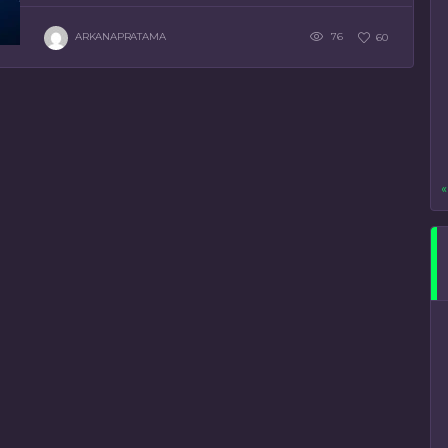
ARKANAPRATAMA
76
60
«