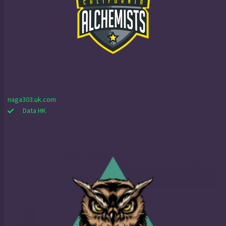
naga303.uk.com
Data HK