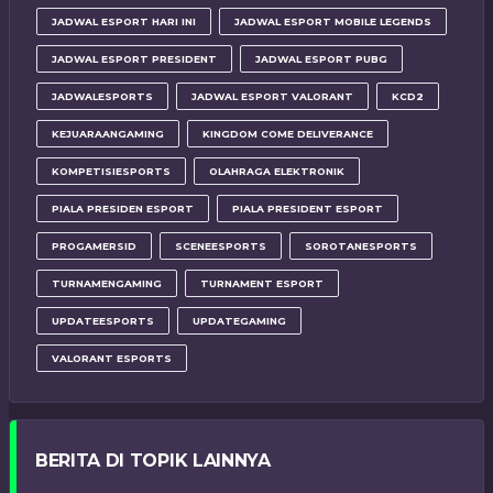
JADWAL ESPORT HARI INI
JADWAL ESPORT MOBILE LEGENDS
JADWAL ESPORT PRESIDENT
JADWAL ESPORT PUBG
JADWALESPORTS
JADWAL ESPORT VALORANT
KCD2
KEJUARAANGAMING
KINGDOM COME DELIVERANCE
KOMPETISIESPORTS
OLAHRAGA ELEKTRONIK
PIALA PRESIDEN ESPORT
PIALA PRESIDENT ESPORT
PROGAMERSID
SCENEESPORTS
SOROTANESPORTS
TURNAMENGAMING
TURNAMENT ESPORT
UPDATEESPORTS
UPDATEGAMING
VALORANT ESPORTS
BERITA DI TOPIK LAINNYA