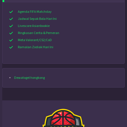
Agenda FIFA Matchday
Jadwal Sepak Bola Hari Ini
Livescore Asianbookie
Ringkasan Cerita & Pemeran
Meta Valorant/CS2/CoD
Ramalan Zodiak Hari Ini
Dewatogel hongkong