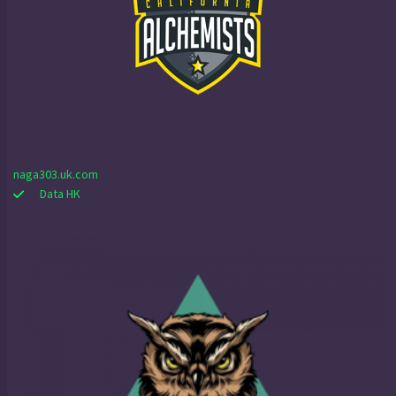
naga303.uk.com
Data HK