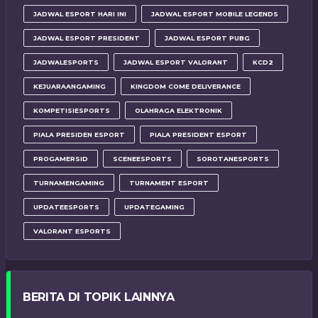
JADWAL ESPORT HARI INI
JADWAL ESPORT MOBILE LEGENDS
JADWAL ESPORT PRESIDENT
JADWAL ESPORT PUBG
JADWALESPORTS
JADWAL ESPORT VALORANT
KCD2
KEJUARAANGAMING
KINGDOM COME DELIVERANCE
KOMPETISIESPORTS
OLAHRAGA ELEKTRONIK
PIALA PRESIDEN ESPORT
PIALA PRESIDENT ESPORT
PROGAMERSID
SCENEESPORTS
SOROTANESPORTS
TURNAMENGAMING
TURNAMENT ESPORT
UPDATEESPORTS
UPDATEGAMING
VALORANT ESPORTS
BERITA DI TOPIK LAINNYA